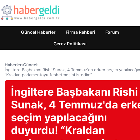
Güncel Haberler
Firma Rehberi
Forum
Çerez Politikası
Haberler
›
Güncel
›
İngiltere Başbakanı Rishi Sunak, 4 Temmuz'da erken seçim yapılacağı
“Kraldan parlamentoyu feshetmesini istedim”
İngiltere Başbakanı Rishi
Sunak, 4 Temmuz'da erk
seçim yapılacağını
duyurdu! “Kraldan