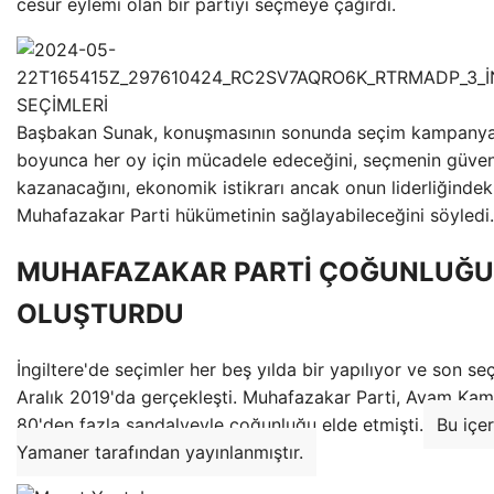
cesur eylemi olan bir partiyi seçmeye çağırdı.
Başbakan Sunak, konuşmasının sonunda seçim kampanya
boyunca her oy için mücadele edeceğini, seçmenin güven
kazanacağını, ekonomik istikrarı ancak onun liderliğindek
Muhafazakar Parti hükümetinin sağlayabileceğini söyledi.
MUHAFAZAKAR PARTİ ÇOĞUNLUĞU
OLUŞTURDU
İngiltere'de seçimler her beş yılda bir yapılıyor ve son se
Aralık 2019'da gerçekleşti. Muhafazakar Parti, Avam Kam
80'den fazla sandalyeyle çoğunluğu elde etmişti.
Bu içe
Yamaner tarafından yayınlanmıştır.