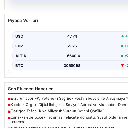
08.08.2026
Kelebek.Org İle Dijital İletişimin Seviyeli Adre
Piyasa Verileri
Ve Muhabbet Deneyimi
Sanal ortamında insanların kaliteli bir tarzda bağlantı sağlaması kr
bir önem barındırmaktadır. Halen birçok…
USD
47.74
▲ +
EUR
55.25
▲ +
ALTIN
6660.6
▲ +
BTC
3095098
▼ -
Son Eklenen Haberler
Erzurumspor FK, Yetenekli Sağ Bek Festy Ebosele ile Anlaşmaya Y
■
Kelebek.Org İle Dijital İletişimin Seviyeli Adresi Ve Muhabbet Dene
■
Elazığ’da Tefecilik ve Milyarlık Vurgun Çetesi Çözüldü
■
Çanakkale’de böcek ilaçlaması felakete dönüştü. Yusuf öldü, anne
■
bakımda
Avcılar Belediyesi’ne operasyon. 12 şüpheli gözaltına alındı