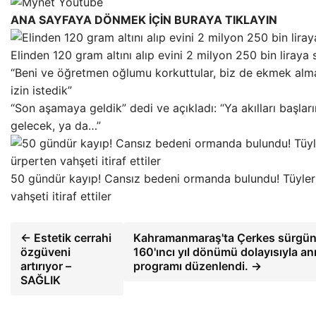
ANA SAYFAYA DÖNMEK İÇİN BURAYA TIKLAYIN
Elinden 120 gram altını alıp evini 2 milyon 250 bin liraya s
“Beni ve öğretmen oğlumu korkuttular, biz de ekmek alma
izin istedik”
“Son aşamaya geldik” dedi ve açıkladı: “Ya akılları başlar
gelecek, ya da…”
50 gündür kayıp! Cansız bedeni ormanda bulundu! Tüyler
vahşeti itiraf ettiler
← Estetik cerrahi
Kahramanmaraş'ta Çerkes sürgü
özgüveni
160'ıncı yıl dönümü dolayısıyla a
artırıyor –
programı düzenlendi. →
SAĞLIK