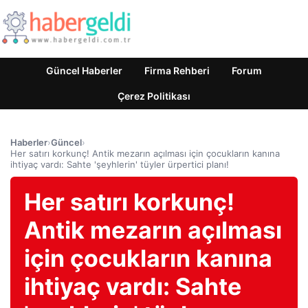
Güncel Haberler
Firma Rehberi
Forum
Çerez Politikası
Haberler
›
Güncel
›
Her satırı korkunç! Antik mezarın açılması için çocukların kanına
ihtiyaç vardı: Sahte 'şeyhlerin' tüyler ürpertici planı!
Her satırı korkunç!
Antik mezarın açılması
için çocukların kanına
ihtiyaç vardı: Sahte