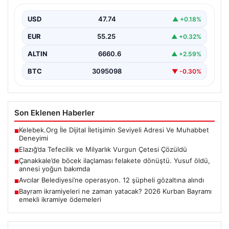
Elazığ’da yaşanan ve hayatını sonlandıran bir kişinin
intihar mektubunda yer alan isimlerin ardından, geniş…
USD
47.74
▲ +0.18%
EUR
55.25
▲ +0.32%
ALTIN
6660.6
▲ +2.59%
BTC
3095098
▼ -0.30%
Son Eklenen Haberler
Kelebek.Org İle Dijital İletişimin Seviyeli Adresi Ve Muhabbet
■
Deneyimi
Elazığ’da Tefecilik ve Milyarlık Vurgun Çetesi Çözüldü
■
Çanakkale’de böcek ilaçlaması felakete dönüştü. Yusuf öldü,
■
annesi yoğun bakımda
Avcılar Belediyesi’ne operasyon. 12 şüpheli gözaltına alındı
■
Bayram ikramiyeleri ne zaman yatacak? 2026 Kurban Bayramı
■
emekli ikramiye ödemeleri