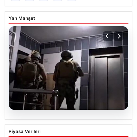
Yan Manşet
07.08.2026
Elazığ’da Tefecilik ve Milyarlık Vurgun
Piyasa Verileri
Çetesi Çözüldü