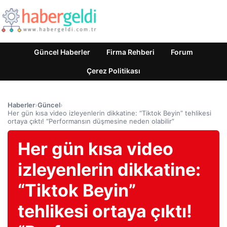
Güncel Haberler
Firma Rehberi
Forum
Çerez Politikası
Haberler
›
Güncel
›
Her gün kısa video izleyenlerin dikkatine: “Tiktok Beyin” tehlikesi
ortaya çıktı! “Performansın düşmesine neden olabilir”
Her gün kısa video
izleyenlerin dikkatine:
“Tiktok Beyin”
tehlikesi ortaya çıktı!