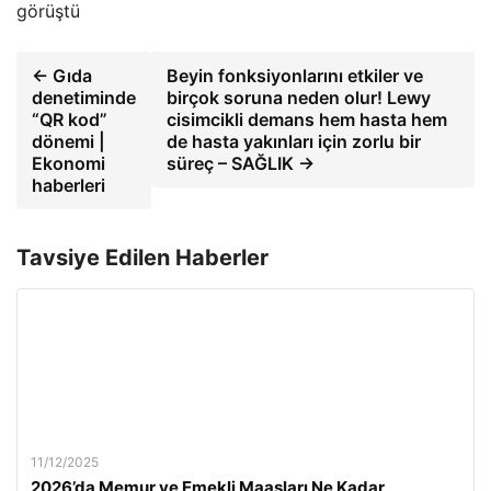
görüştü
← Gıda
Beyin fonksiyonlarını etkiler ve
denetiminde
birçok soruna neden olur! Lewy
“QR kod”
cisimcikli demans hem hasta hem
dönemi |
de hasta yakınları için zorlu bir
Ekonomi
süreç – SAĞLIK →
haberleri
Tavsiye Edilen Haberler
11/12/2025
2026’da Memur ve Emekli Maaşları Ne Kadar