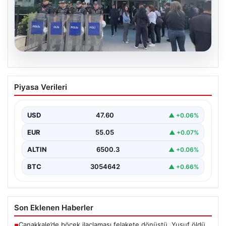
05.08.2026
Avcılar Belediyesi’ne operasyon. 12
Piyasa Verileri
şüpheli gözaltına alındı
USD
47.60
▲ +0.06%
EUR
55.05
▲ +0.07%
ALTIN
6500.3
▲ +0.06%
BTC
3054642
▲ +0.66%
Son Eklenen Haberler
Çanakkale’de böcek ilaçlaması felakete dönüştü. Yusuf öldü,
■