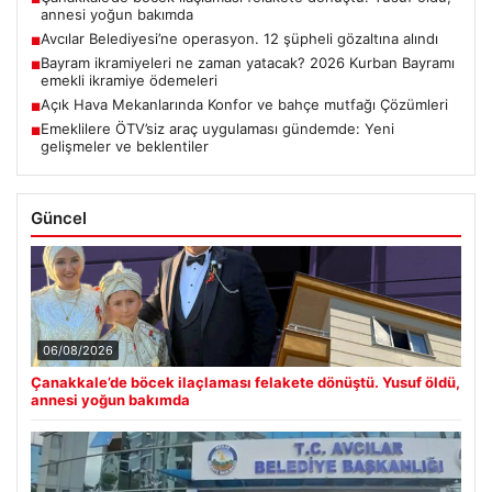
annesi yoğun bakımda
Avcılar Belediyesi’ne operasyon. 12 şüpheli gözaltına alındı
■
Bayram ikramiyeleri ne zaman yatacak? 2026 Kurban Bayramı
■
emekli ikramiye ödemeleri
Açık Hava Mekanlarında Konfor ve bahçe mutfağı Çözümleri
■
Emeklilere ÖTV’siz araç uygulaması gündemde: Yeni
■
gelişmeler ve beklentiler
Güncel
06/08/2026
Çanakkale’de böcek ilaçlaması felakete dönüştü. Yusuf öldü,
annesi yoğun bakımda