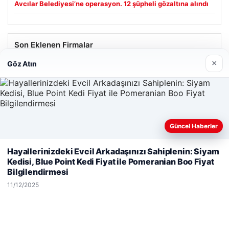
Avcılar Belediyesi’ne operasyon. 12 şüpheli gözaltına alındı
Son Eklenen Firmalar
×
Göz Atın
Güncel Haberler
Web sitemizi nasıl kullandığınızı daha iyi anlayabilmek,
Hayallerinizdeki Evcil Arkadaşınızı Sahiplenin: Siyam
deneyiminizi kişiselleştirmek ve geliştirmek amacıyla çerezler
Kedisi, Blue Point Kedi Fiyat ile Pomeranian Boo Fiyat
kullanıyoruz.
Çerez Politikamız
Bilgilendirmesi
Reddet
Kabul Et
11/12/2025