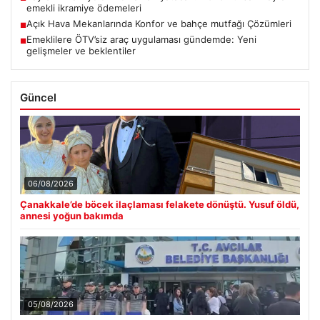
emekli ikramiye ödemeleri
Açık Hava Mekanlarında Konfor ve bahçe mutfağı Çözümleri
■
Emeklilere ÖTV’siz araç uygulaması gündemde: Yeni
■
gelişmeler ve beklentiler
Güncel
06/08/2026
Çanakkale’de böcek ilaçlaması felakete dönüştü. Yusuf öldü,
annesi yoğun bakımda
05/08/2026