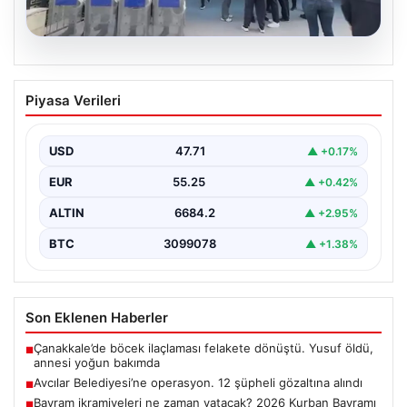
05.08.2026
Avcılar Belediyesi’ne operasyon. 12
Piyasa Verileri
şüpheli gözaltına alındı
USD
47.71
▲ +0.17%
EUR
55.25
▲ +0.42%
ALTIN
6684.2
▲ +2.95%
BTC
3099078
▲ +1.38%
Son Eklenen Haberler
Çanakkale’de böcek ilaçlaması felakete dönüştü. Yusuf öldü,
■
annesi yoğun bakımda
Avcılar Belediyesi’ne operasyon. 12 şüpheli gözaltına alındı
■
Bayram ikramiyeleri ne zaman yatacak? 2026 Kurban Bayramı
■