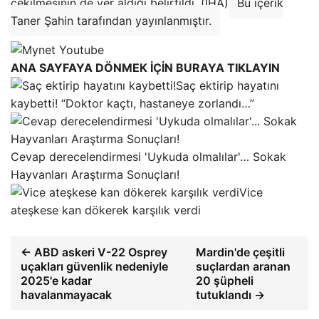
çekilmesinin de yer aldığı belirtildi. (İHA)
Bu içerik
Taner Şahin tarafından yayınlanmıştır.
ANA SAYFAYA DÖNMEK İÇİN BURAYA TIKLAYIN
Saç ektirip hayatını
kaybetti! “Doktor kaçtı, hastaneye zorlandı…”
Cevap derecelendirmesi 'Uykuda olmalılar'… Sokak
Hayvanları Araştırma Sonuçları!
Vice
ateşkese kan dökerek karşılık verdi
← ABD askeri V-22 Osprey
Mardin'de çeşitli
uçakları güvenlik nedeniyle
suçlardan aranan
2025'e kadar
20 şüpheli
havalanmayacak
tutuklandı →