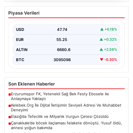
08.08.2026
Kelebek.Org İle Dijital İletişimin Seviyeli
Piyasa Verileri
Adresi Ve Muhabbet Deneyimi
Sanal ortamında insanların kaliteli bir tarzda bağlantı
sağlaması kritik bir önem barındırmaktadır. Halen
USD
47.74
▲ +0.18%
birçok…
EUR
55.25
▲ +0.32%
ALTIN
6660.6
▲ +2.59%
BTC
3095098
▼ -0.30%
Son Eklenen Haberler
Erzurumspor FK, Yetenekli Sağ Bek Festy Ebosele ile
■
Anlaşmaya Yaklaştı
Kelebek.Org İle Dijital İletişimin Seviyeli Adresi Ve Muhabbet
■
Deneyimi
Elazığ’da Tefecilik ve Milyarlık Vurgun Çetesi Çözüldü
■
Çanakkale’de böcek ilaçlaması felakete dönüştü. Yusuf öldü,
■
annesi yoğun bakımda