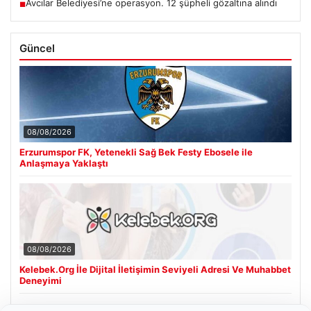
Avcılar Belediyesi’ne operasyon. 12 şüpheli gözaltına alındı
■
Güncel
08/08/2026
Erzurumspor FK, Yetenekli Sağ Bek Festy Ebosele ile
Anlaşmaya Yaklaştı
08/08/2026
Kelebek.Org İle Dijital İletişimin Seviyeli Adresi Ve Muhabbet
Deneyimi