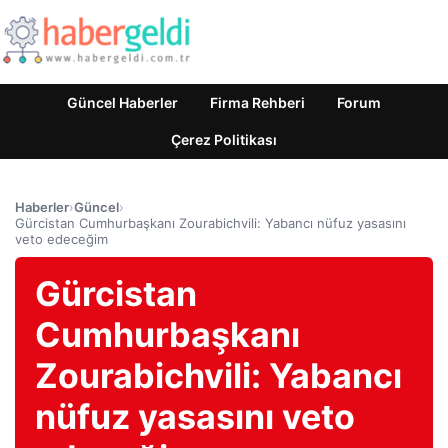
Güncel Haberler
Firma Rehberi
Forum
Çerez Politikası
Haberler
›
Güncel
›
Gürcistan Cumhurbaşkanı Zourabichvili: Yabancı nüfuz yasasını
veto edeceğim
Gürcistan
Cumhurbaşkanı
Zourabichvili: Yabancı
nüfuz yasasını veto