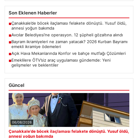
Son Eklenen Haberler
Çanakkale’de böcek ilaçlaması felakete dönüştü. Yusuf öldü,
■
annesi yoğun bakımda
Avcılar Belediyesi’ne operasyon. 12 şüpheli gözaltına alındı
■
Bayram ikramiyeleri ne zaman yatacak? 2026 Kurban Bayramı
■
emekli ikramiye ödemeleri
Açık Hava Mekanlarında Konfor ve bahçe mutfağı Çözümleri
■
Emeklilere ÖTV’siz araç uygulaması gündemde: Yeni
■
gelişmeler ve beklentiler
Güncel
06/08/2026
Çanakkale’de böcek ilaçlaması felakete dönüştü. Yusuf öldü,
annesi yoğun bakımda