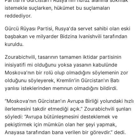
Partisi'ni Gürcistan'ı Rusya'nın nüfuz alanına sokmak
istemekle suçlarken, hükümet bu suçlamaları
reddediyor.
Gürcü Rüyası Partisi, Rusya'da servet sahibi olan eski
başbakan ve milyarder Bidzina Ivanishvili tarafından
kuruldu.
Zourabichvili, tasarının tamamen iktidar partisinin
inisiyatifi mi olduğunu yoksa yasanın kabulünde
Moskova'nın bir rolü olup olmadığını söylemenin zor
olduğunu söyleyerek, Kremlin'in Gürcistan'ın Batı
yanlısı isteklerinden memnun olmadığını bildirdi.
“Moskova'nın Gürcistan'ın Avrupa Birliği yolundaki hızlı
ilerlemesini takdir etmediği açık.” Zourabichvili şunları
söyledi: “Avrupa bütünleşmesini desteklemek ve
pekiştirmek için mümkün olan her şeyi yapmak,
Anayasa tarafından bana verilen bir görevdir.” dedi.