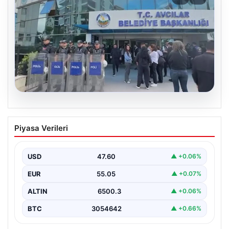
05.08.2026
Avcılar Belediyesi’ne operasyon. 12
Piyasa Verileri
şüpheli gözaltına alındı
USD
47.60
▲ +0.06%
EUR
55.05
▲ +0.07%
ALTIN
6500.3
▲ +0.06%
BTC
3054642
▲ +0.66%