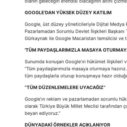
olanın geleceğin efendisi olacağının altını çizme
GOOGLE'DAN YÜKSEK DÜZEY KATILIM
Google, üst düzey yöneticileriyle Dijital Medya
Pazarlamadan Sorumlu Devlet İlişkileri Başkanı
Gürkaynak ile Google Macaristan temsilcisi ve te
'TÜM PAYDAŞLARIMIZLA MASAYA OTURMAYA
Sunumda konuşan Google'ın hükümet ilişkileri ve
“Tüm paydaşlarımızla masaya oturmaya hazırız. “
tüm paydaşlarla oturup konuşmaya hazır olduğ
“TÜM DÜZENLEMELERE UYACAĞIZ”
Google'ın reklam ve pazarlamadan sorumlu hüküm
olarak Türkiye Büyük Millet Meclisi tarafından 
beyan ediyoruz.”
DÜNYADAKİ ÖRNEKLER AÇIKLANIYOR