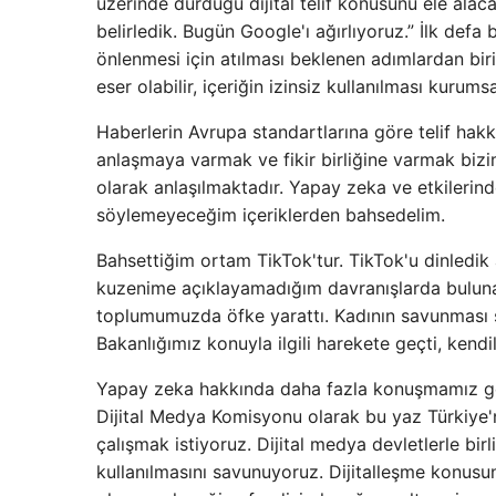
üzerinde durduğu dijital telif konusunu ele alac
belirledik. Bugün Google'ı ağırlıyoruz.” İlk defa
önlenmesi için atılması beklenen adımlardan biri. E
eser olabilir, içeriğin izinsiz kullanılması kurum
Haberlerin Avrupa standartlarına göre telif hak
anlaşmaya varmak ve fikir birliğine varmak bizi
olarak anlaşılmaktadır. Yapay zeka ve etkilerind
söylemeyeceğim içeriklerden bahsedelim.
Bahsettiğim ortam TikTok'tur. TikTok'u dinledik
kuzenime açıklayamadığım davranışlarda buluna
toplumumuzda öfke yarattı. Kadının savunması s
Bakanlığımız konuyla ilgili harekete geçti, kendi
Yapay zeka hakkında daha fazla konuşmamız ger
Dijital Medya Komisyonu olarak bu yaz Türkiye'ni
çalışmak istiyoruz. Dijital medya devletlerle bir
kullanılmasını savunuyoruz. Dijitalleşme konusun