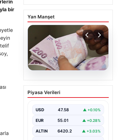
rlerin
la bir
Yan Manşet
eyetle
seyin
elif
soy,
05.08.2026
ası
Bayram ikramiyeleri ne
Piyasa Verileri
zaman yatacak? 2026
Kurban Bayramı emekli
ikramiye ödemeleri
USD
47.58
▲ +0.10%
EUR
55.01
▲ +0.28%
ALTIN
6420.2
▲ +3.03%
arla