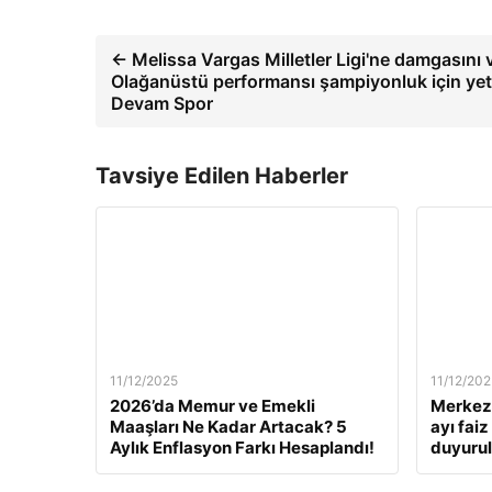
← Melissa Vargas Milletler Ligi'ne damgasını 
Olağanüstü performansı şampiyonluk için yet
Devam Spor
Tavsiye Edilen Haberler
11/12/2025
11/12/202
2026’da Memur ve Emekli
Merkez 
Maaşları Ne Kadar Artacak? 5
ayı fai
Aylık Enflasyon Farkı Hesaplandı!
duyuru