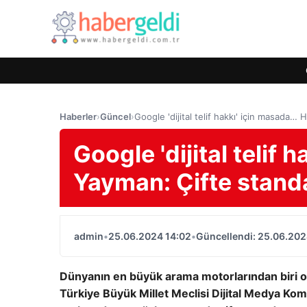
Haberler
›
Güncel
›
Google 'dijital telif hakkı' için masada
Google 'dijital telif
Yayman: Çifte stand
admin
•
25.06.2024 14:02
•
Güncellendi: 25.06.202
Dünyanın en büyük arama motorlarından biri ola
Türkiye Büyük Millet Meclisi Dijital Medya K