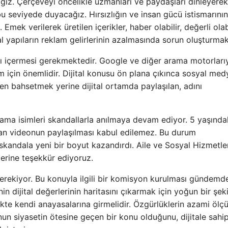
ağız. Çerçeveyi öncelikle uzmanları ve paydaşları dinleyerek
 bu seviyede duyacağız. Hırsızlığın ve insan gücü istismarının
mek verilerek üretilen içerikler, haber olabilir, değerli olabi
sal yapıların reklam gelirlerinin azalmasında sorun oluşturmak
kı içermesi gerekmektedir. Google ve diğer arama motorları
m için önemlidir. Dijital konusu ön plana çıkınca sosyal med
en bahsetmek yerine dijital ortamda paylaşılan, adını
 ama isimleri skandallarla anılmaya devam ediyor. 5 yaşında
n videonun paylaşılması kabul edilemez. Bu durum
kandala yeni bir boyut kazandırdı. Aile ve Sosyal Hizmetle
lerine teşekkür ediyoruz.
ekiyor. Bu konuyla ilgili bir komisyon kurulması gündemd
n dijital değerlerinin haritasını çıkarmak için yoğun bir şek
likte kendi anayasalarına girmelidir. Özgürlüklerin azami ölç
un siyasetin ötesine geçen bir konu olduğunu, dijitale sahi