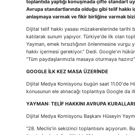
toplantıda yaptığı konuşmada çifte standart uy
Avrupa standartlarında olduğu gibi telif hakkı
anlaşmaya varmak ve fikir birliğine varmak bizi
Dijital telif hakkı yasası müzakerelerinde tarih
katılarak sunum yapıyor. Türkiye'de ilk olan top
Yayman, emek hırsızlığının önlenmesine vurgu ya
hakkı içermesi gerekiyor.” Dedi. Google'ın hüküm
“Tüm paydaşlarımızla masaya oturmaya hazırız”
GOOGLE İLK KEZ MASA ÜZERİNDE
Dijital Medya Komisyonu bugün saat 11.00'de Hüs
konusunun ele alınacağı toplantıya Google da ilk
YAYMAN: TELİF HAKKINI AVRUPA KURALLARI
Dijital Medya Komisyonu Başkanı Hüseyin Yayma
“28. Meclis'in sekizinci toplantısını açıyorum. B