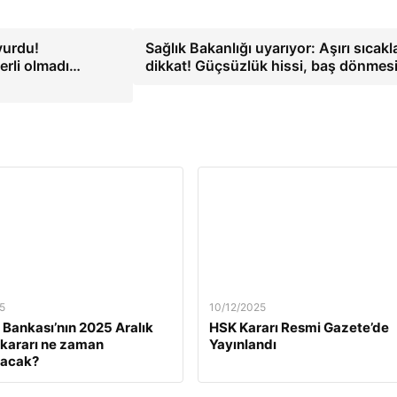
vurdu!
Sağlık Bakanlığı uyarıyor: Aşırı sıcakl
erli olmadı…
dikkat! Güçsüzlük hissi, baş dönme
5
10/12/2025
Bankası’nın 2025 Aralık
HSK Kararı Resmi Gazete’de
z kararı ne zaman
Yayınlandı
lacak?