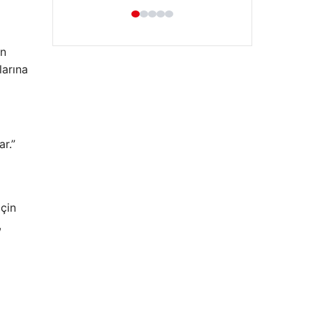
ın
larına
ar.”
Hastaş Beton
26/05/2026
için
,