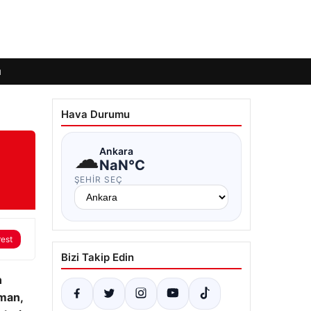
ı
Hava Durumu
☁
Ankara
NaN°C
ŞEHIR SEÇ
rest
Bizi Takip Edin
n
yman,