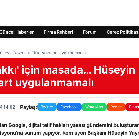
Güncel Haberler
Firma Rehberi
Forum
Çerez Politikas
… Hüseyin Yayman: Çifte standart uygulanmamalı
 hakkı' için masada… Hüseyin
art uygulanmamalı
Paylaş:
4 14:02
Twitter
Facebook
WhatsApp
Reddit
Pinte
n Google, dijital telif hakları yasası gündemini buluştura
omisyonu'na sunum yapıyor. Komisyon Başkanı Hüseyin Ya