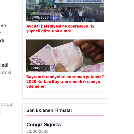
05/08/2026
 ve
Avcılar Belediyesi’ne operasyon. 12
şüpheli gözaltına alındı
ç
dı.
ledi:
05/08/2026
'deki
Bayram ikramiyeleri ne zaman yatacak?
2026 Kurban Bayramı emekli ikramiye
ödemeleri
Google
Son Eklenen Firmalar
ı