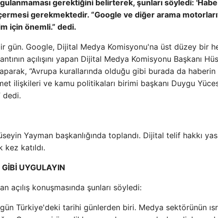
gulanmaması gerektiğini belirterek, şunları söyledi: 'Habe
 içermesi gerekmektedir. “Google ve diğer arama motorlarıy
m için önemli.” dedi.
i bir gün. Google, Dijital Medya Komisyonu'na üst düzey bir h
lantının açılışını yapan Dijital Medya Komisyonu Başkanı Hü
parak, “Avrupa kurallarında olduğu gibi burada da haberin t
et ilişkileri ve kamu politikaları birimi başkanı Duygu Yüce
 dedi.
eyin Yayman başkanlığında toplandı. Dijital telif hakkı yas
 kez katıldı.
 GİBİ UYGULAYIN
n açılış konuşmasında şunları söyledi:
ugün Türkiye'deki tarihi günlerden biri. Medya sektörünün ısr