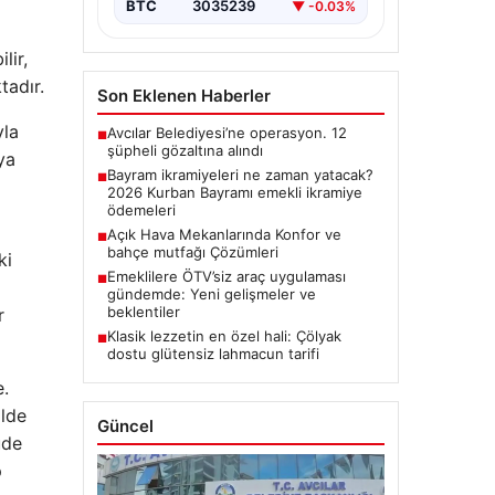
BTC
3035239
▼ -0.03%
lir,
tadır.
Son Eklenen Haberler
yla
Avcılar Belediyesi’ne operasyon. 12
■
şüpheli gözaltına alındı
ya
Bayram ikramiyeleri ne zaman yatacak?
■
2026 Kurban Bayramı emekli ikramiye
ödemeleri
Açık Hava Mekanlarında Konfor ve
■
bahçe mutfağı Çözümleri
ki
Emeklilere ÖTV’siz araç uygulaması
■
gündemde: Yeni gelişmeler ve
beklentiler
r
Klasik lezzetin en özel hali: Çölyak
■
dostu glütensiz lahmacun tarifi
e.
ilde
Güncel
üde
p