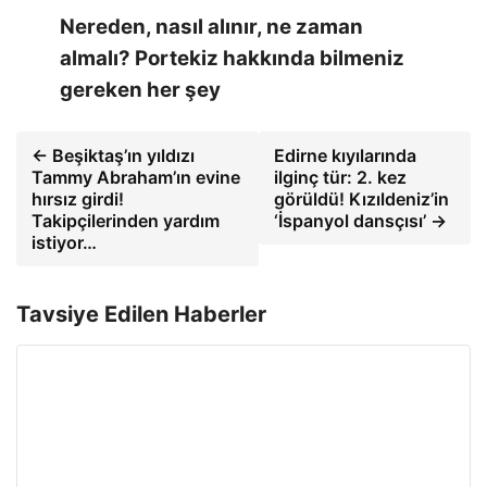
Nereden, nasıl alınır, ne zaman
almalı? Portekiz hakkında bilmeniz
gereken her şey
← Beşiktaş’ın yıldızı
Edirne kıyılarında
Tammy Abraham’ın evine
ilginç tür: 2. kez
hırsız girdi!
görüldü! Kızıldeniz’in
Takipçilerinden yardım
‘İspanyol dansçısı’ →
istiyor…
Tavsiye Edilen Haberler