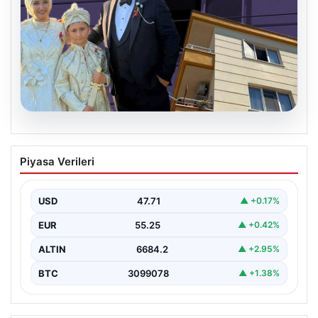
06.08.2026
Çanakkale’de böcek ilaçlaması felakete
Piyasa Verileri
dönüştü. Yusuf öldü, annesi yoğun
bakımda
USD
47.71
▲ +0.17%
EUR
55.25
▲ +0.42%
ALTIN
6684.2
▲ +2.95%
BTC
3099078
▲ +1.38%