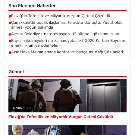
Son Eklenen Haberler
Elazığ’da Tefecilik ve Milyarlık Vurgun Çetesi Çözüldü
■
Çanakkale’de böcek ilaçlaması felakete dönüştü. Yusuf öldü,
■
annesi yoğun bakımda
Avcılar Belediyesi’ne operasyon. 12 şüpheli gözaltına alındı
■
Bayram ikramiyeleri ne zaman yatacak? 2026 Kurban Bayramı
■
emekli ikramiye ödemeleri
Açık Hava Mekanlarında Konfor ve bahçe mutfağı Çözümleri
■
Güncel
07/08/2026
Elazığ’da Tefecilik ve Milyarlık Vurgun Çetesi Çözüldü