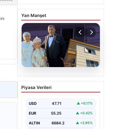
Yan Manşet
ını
06.08.2026
Çanakkale’de böcek
Piyasa Verileri
ilaçlaması felakete
dönüştü. Yusuf öldü,
annesi yoğun bakımda
USD
47.71
▲ +0.17%
EUR
55.25
▲ +0.42%
ALTIN
6684.2
▲ +2.95%