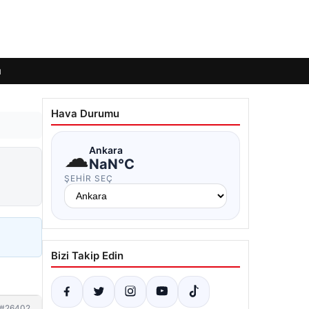
ı
Hava Durumu
☁
Ankara
NaN°C
ŞEHIR SEÇ
Bizi Takip Edin
#26402