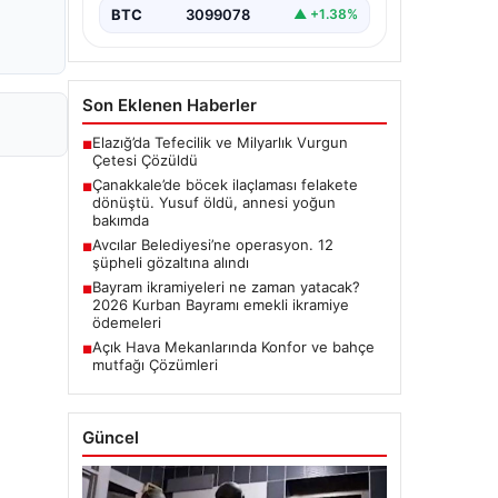
BTC
3099078
▲ +1.38%
Son Eklenen Haberler
Elazığ’da Tefecilik ve Milyarlık Vurgun
■
Çetesi Çözüldü
Çanakkale’de böcek ilaçlaması felakete
■
dönüştü. Yusuf öldü, annesi yoğun
bakımda
Avcılar Belediyesi’ne operasyon. 12
■
şüpheli gözaltına alındı
Bayram ikramiyeleri ne zaman yatacak?
■
2026 Kurban Bayramı emekli ikramiye
ödemeleri
Açık Hava Mekanlarında Konfor ve bahçe
■
mutfağı Çözümleri
Güncel