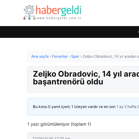
Ana sayfa
›
Forumlar
›
Spor
›
Zeljko Obradovic, 14 yıl aradan
Zeljko Obradovic, 14 yıl ar
başantrenörü oldu
Bu konu 0 yanıt içerir, 1 izleyen vardır ve en son
1 ay 2 hafta
1 yazı görüntüleniyor (toplam 1)
22/06/2026: 12:25 am