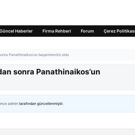
Güncel Haberler
Firma Rehberi
Forum
Çerez Politikas
 sonra Panathinaikos’un başantrenörü oldu
adan sonra Panathinaikos’un
 önce
admin
tarafından güncellenmiştir.