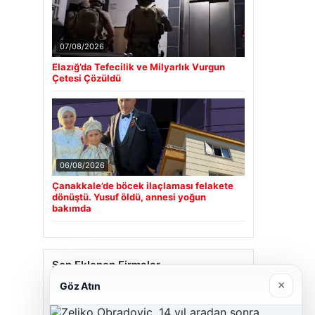
07/08/2026
Elazığ’da Tefecilik ve Milyarlık Vurgun
Çetesi Çözüldü
06/08/2026
Çanakkale’de böcek ilaçlaması felakete
dönüştü. Yusuf öldü, annesi yoğun
bakımda
Son Eklenen Firmalar
×
Göz Atın
Cengiz Sigorta
23/06/2026