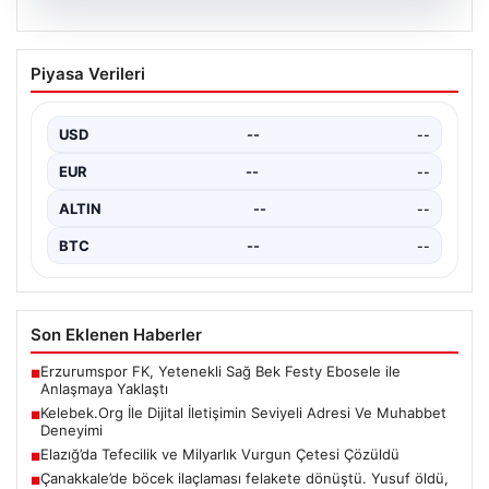
05.08.2026
Avcılar Belediyesi’ne operasyon. 12
Piyasa Verileri
şüpheli gözaltına alındı
USD
--
--
EUR
--
--
ALTIN
--
--
BTC
--
--
Son Eklenen Haberler
Erzurumspor FK, Yetenekli Sağ Bek Festy Ebosele ile
■
Anlaşmaya Yaklaştı
Kelebek.Org İle Dijital İletişimin Seviyeli Adresi Ve Muhabbet
■
Deneyimi
Elazığ’da Tefecilik ve Milyarlık Vurgun Çetesi Çözüldü
■
Çanakkale’de böcek ilaçlaması felakete dönüştü. Yusuf öldü,
■