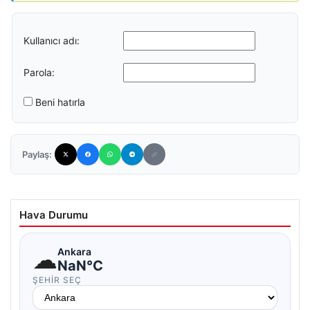
Kullanıcı adı:
Parola:
Beni hatırla
Paylaş:
Hava Durumu
☁
Ankara
NaN°C
ŞEHIR SEÇ