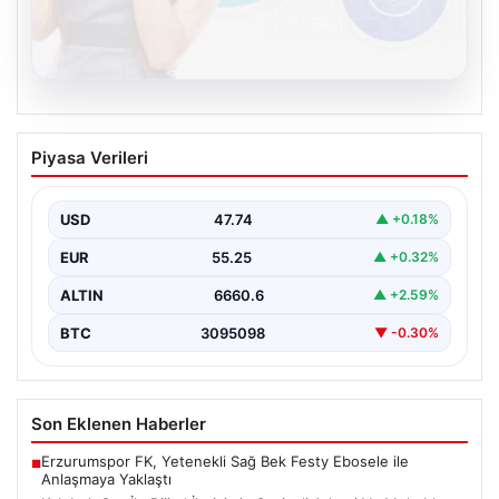
08.08.2026
Kelebek.Org İle Dijital İletişimin Seviyeli
Piyasa Verileri
Adresi Ve Muhabbet Deneyimi
Sanal ortamında insanların kaliteli bir tarzda bağlantı
sağlaması kritik bir önem barındırmaktadır. Halen
USD
47.74
▲ +0.18%
birçok…
EUR
55.25
▲ +0.32%
ALTIN
6660.6
▲ +2.59%
BTC
3095098
▼ -0.30%
Son Eklenen Haberler
Erzurumspor FK, Yetenekli Sağ Bek Festy Ebosele ile
■
Anlaşmaya Yaklaştı