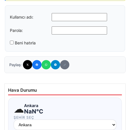
Kullanıcı adı:
Parola:
Beni hatırla
Paylaş:
Hava Durumu
☁
Ankara
NaN°C
ŞEHIR SEÇ