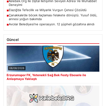
Kelebek.Org İle Dijital İletişimin Seviyeli Adresi Ve Muhabbet
■
Deneyimi
Elazığ’da Tefecilik ve Milyarlık Vurgun Çetesi Çözüldü
■
Çanakkale’de böcek ilaçlaması felakete dönüştü. Yusuf öldü,
■
annesi yoğun bakımda
Avcılar Belediyesi’ne operasyon. 12 şüpheli gözaltına alındı
■
Güncel
08/08/2026
Erzurumspor FK, Yetenekli Sağ Bek Festy Ebosele ile
Anlaşmaya Yaklaştı