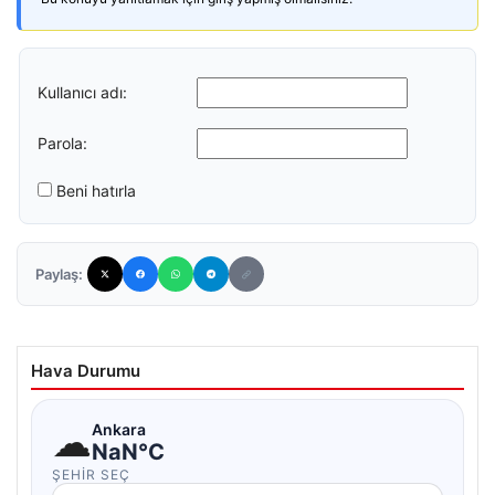
Kullanıcı adı:
Parola:
Beni hatırla
Paylaş:
Hava Durumu
☁
Ankara
NaN°C
ŞEHIR SEÇ