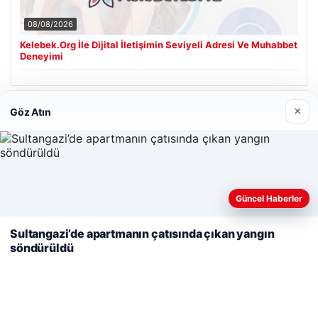
08/08/2026
Kelebek.Org İle Dijital İletişimin Seviyeli Adresi Ve Muhabbet
Deneyimi
×
Göz Atın
Son Eklenen Firmalar
Web sitemizi nasıl kullandığınızı daha iyi anlayabilmek,
Güncel Haberler
deneyiminizi kişiselleştirmek ve geliştirmek amacıyla çerezler
kullanıyoruz.
Çerez Politikamız
Sultangazi’de apartmanın çatısında çıkan yangın
söndürüldü
Reddet
Kabul Et