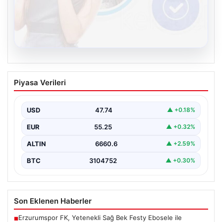
08.08.2026
Kelebek.Org İle Dijital İletişimin Seviyeli
Piyasa Verileri
Adresi Ve Muhabbet Deneyimi
Sanal ortamında insanların kaliteli bir tarzda bağlantı
sağlaması kritik bir önem barındırmaktadır. Halen
USD
47.74
▲ +0.18%
birçok…
EUR
55.25
▲ +0.32%
ALTIN
6660.6
▲ +2.59%
BTC
3104752
▲ +0.30%
Son Eklenen Haberler
Erzurumspor FK, Yetenekli Sağ Bek Festy Ebosele ile
■