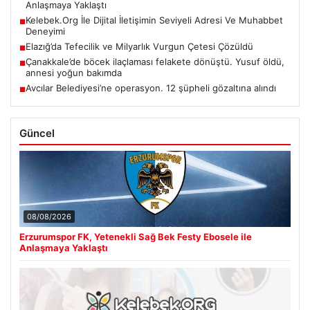
Anlaşmaya Yaklaştı
Kelebek.Org İle Dijital İletişimin Seviyeli Adresi Ve Muhabbet
■
Deneyimi
Elazığ’da Tefecilik ve Milyarlık Vurgun Çetesi Çözüldü
■
Çanakkale’de böcek ilaçlaması felakete dönüştü. Yusuf öldü,
■
annesi yoğun bakımda
Avcılar Belediyesi’ne operasyon. 12 şüpheli gözaltına alındı
■
Güncel
08/08/2026
Erzurumspor FK, Yetenekli Sağ Bek Festy Ebosele ile
Anlaşmaya Yaklaştı