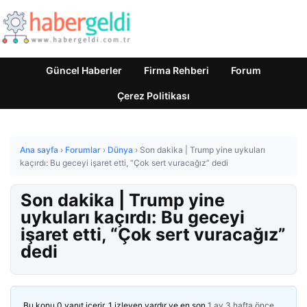
Güncel Haberler
Firma Rehberi
Forum
Çerez Politikası
Ana sayfa
›
Forumlar
›
Dünya
›
Son dakika | Trump yine uykuları
kaçırdı: Bu geceyi işaret etti, “Çok sert vuracağız” dedi
Son dakika | Trump yine
uykuları kaçırdı: Bu geceyi
işaret etti, “Çok sert vuracağız”
dedi
Bu konu 0 yanıt içerir, 1 izleyen vardır ve en son
1 ay 3 hafta önce