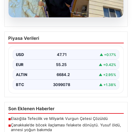
06.08.2026
Çanakkale’de böcek ilaçlaması felakete
Piyasa Verileri
dönüştü. Yusuf öldü, annesi yoğun
bakımda
USD
47.71
▲ +0.17%
EUR
55.25
▲ +0.42%
ALTIN
6684.2
▲ +2.95%
BTC
3099078
▲ +1.38%
Son Eklenen Haberler
Elazığ’da Tefecilik ve Milyarlık Vurgun Çetesi Çözüldü
■
Çanakkale’de böcek ilaçlaması felakete dönüştü. Yusuf öldü,
■
annesi yoğun bakımda