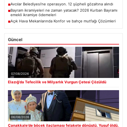
Avcılar Belediyesi’ne operasyon. 12 şüpheli gözaltına alındı
■
Bayram ikramiyeleri ne zaman yatacak? 2026 Kurban Bayramı
■
emekli ikramiye ödemeleri
Açık Hava Mekanlarında Konfor ve bahçe mutfağı Çözümleri
■
Güncel
07/08/2026
Elazığ’da Tefecilik ve Milyarlık Vurgun Çetesi Çözüldü
06/08/2026
Çanakkale’de böcek ilaçlaması felakete dönüştü. Yusuf öldü,