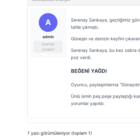
Serenay Sarıkaya, geçtiğimiz gün
A
tatile çıkmıştı.
admin
Güneşin ve denizin keyfini çıkaran
Anahtar
yönetici
Serenay Sarıkaya, bu kez zebra d
poz verdi.
BEĞENİ YAĞDI
Oyuncu, paylaşımlarına “Günaydın,
Ünlü ismin peş peşe paylaştığı kar
yorumlar yapıldı.
1 yazı görüntüleniyor (toplam 1)