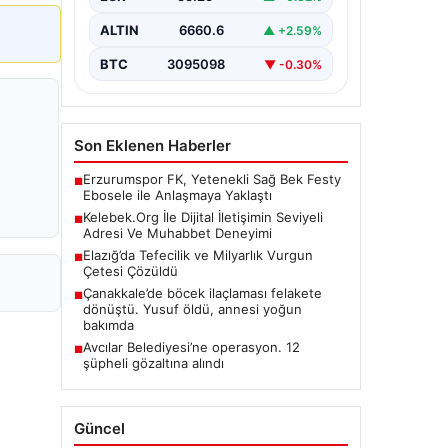
birçok…
ALTIN
6660.6
▲ +2.59%
BTC
3095098
▼ -0.30%
Son Eklenen Haberler
Erzurumspor FK, Yetenekli Sağ Bek Festy
■
Ebosele ile Anlaşmaya Yaklaştı
Kelebek.Org İle Dijital İletişimin Seviyeli
■
Adresi Ve Muhabbet Deneyimi
Elazığ’da Tefecilik ve Milyarlık Vurgun
■
Çetesi Çözüldü
Çanakkale’de böcek ilaçlaması felakete
■
dönüştü. Yusuf öldü, annesi yoğun
bakımda
Avcılar Belediyesi’ne operasyon. 12
■
şüpheli gözaltına alındı
Güncel