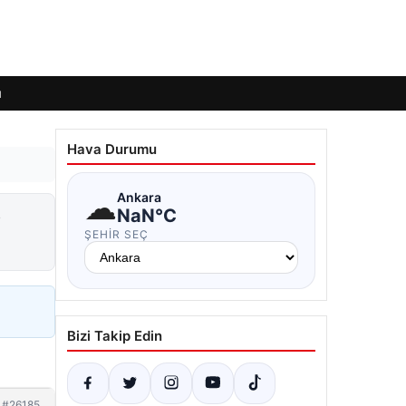
ı
Hava Durumu
☁
Ankara
e
NaN°C
ŞEHIR SEÇ
Bizi Takip Edin
#26185