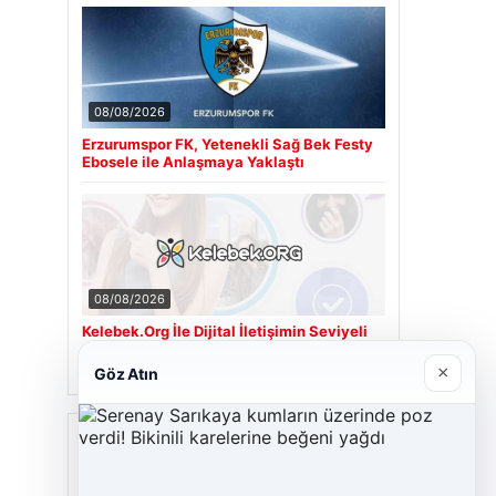
08/08/2026
Erzurumspor FK, Yetenekli Sağ Bek Festy
Ebosele ile Anlaşmaya Yaklaştı
08/08/2026
Kelebek.Org İle Dijital İletişimin Seviyeli
Adresi Ve Muhabbet Deneyimi
×
Göz Atın
Son Eklenen Firmalar