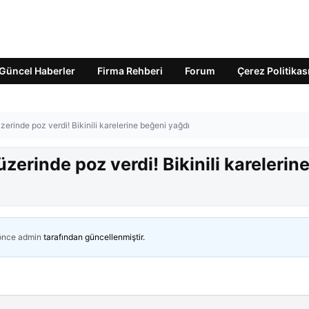
Güncel Haberler
Firma Rehberi
Forum
Çerez Politikas
erinde poz verdi! Bikinili karelerine beğeni yağdı
erinde poz verdi! Bikinili karelerin
 önce
admin
tarafından güncellenmiştir.