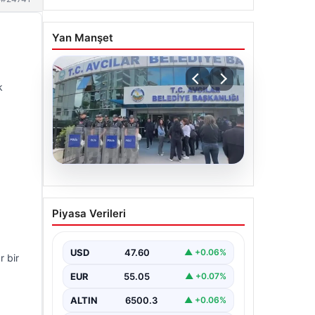
Yan Manşet
k
05.08.2026
Avcılar Belediyesi’ne
Piyasa Verileri
operasyon. 12 şüpheli
gözaltına alındı
USD
47.60
▲ +0.06%
r bir
EUR
55.05
▲ +0.07%
ALTIN
6500.3
▲ +0.06%