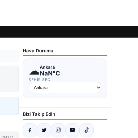
ı
Hava Durumu
☁
Ankara
NaN°C
ŞEHIR SEÇ
Bizi Takip Edin
#24741