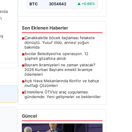
BTC
3054642
▲ +0.66%
lında
n
Son Eklenen Haberler
ış
Çanakkale’de böcek ilaçlaması felakete
■
dönüştü. Yusuf öldü, annesi yoğun
bakımda
Avcılar Belediyesi’ne operasyon. 12
■
şüpheli gözaltına alındı
Bayram ikramiyeleri ne zaman yatacak?
■
2026 Kurban Bayramı emekli ikramiye
ödemeleri
Açık Hava Mekanlarında Konfor ve bahçe
■
mutfağı Çözümleri
Emeklilere ÖTV’siz araç uygulaması
■
gündemde: Yeni gelişmeler ve beklentiler
Güncel