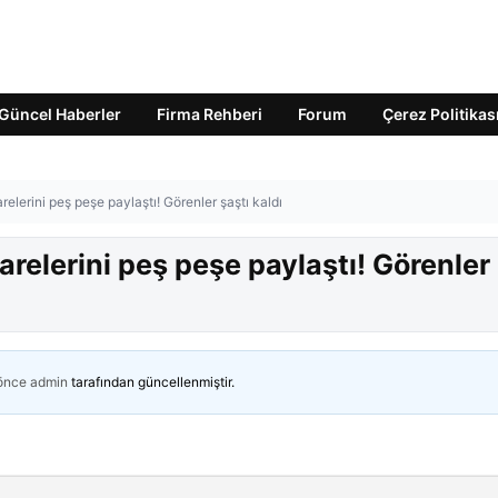
Güncel Haberler
Firma Rehberi
Forum
Çerez Politikas
lerini peş peşe paylaştı! Görenler şaştı kaldı
elerini peş peşe paylaştı! Görenler
 önce
admin
tarafından güncellenmiştir.