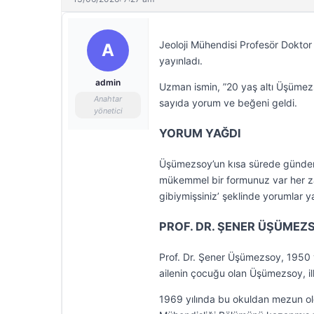
Jeoloji Mühendisi Profesör Dokto
A
yayınladı.
admin
Uzman ismin, ”20 yaş altı Üşümez
Anahtar
sayıda yorum ve beğeni geldi.
yönetici
YORUM YAĞDI
Üşümezsoy’un kısa sürede gündem 
mükemmel bir formunuz var her z
gibiymişsiniz’ şeklinde yorumlar ya
PROF. DR. ŞENER ÜŞÜMEZ
Prof. Dr. Şener Üşümezsoy, 1950 y
ailenin çocuğu olan Üşümezsoy, ilk
1969 yılında bu okuldan mezun old