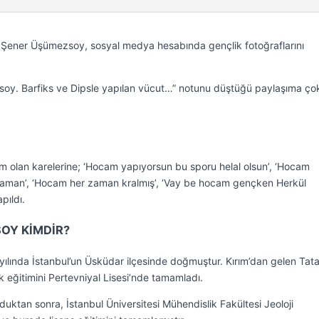
r Şener Üşümezsoy, sosyal medya hesabında gençlik fotoğraflarını
soy. Barfiks ve Dipsle yapılan vücut…” notunu düştüğü paylaşıma ço
olan karelerine; ‘Hocam yapıyorsun bu sporu helal olsun’, ‘Hocam
aman’, ‘Hocam her zaman kralmış’, ‘Vay be hocam gençken Herkül
pıldı.
SOY KİMDİR?
ılında İstanbul’un Üsküdar ilçesinde doğmuştur. Kırım’dan gelen Tata
 eğitimini Pertevniyal Lisesi’nde tamamladı.
uktan sonra, İstanbul Üniversitesi Mühendislik Fakültesi Jeoloji