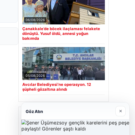
06/08/2026
Çanakkale’de böcek ilaçlaması felakete
dönüştü. Yusuf öldü, annesi yoğun
bakımda
05/08/2026
Avcılar Belediyesi’ne operasyon. 12
şüpheli gözaltına alındı
×
Göz Atın
Son Eklenen Firmalar
Cengiz Sigorta
23/06/2026