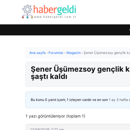
Ana sayfa
›
Forumlar
›
Magazin
›
Şener Üşümezsoy gençlik kare
Şener Üşümezsoy gençlik kar
şaştı kaldı
Bu konu 0 yanıt içerir, 1 izleyen vardır ve en son
1 ay 3 hafta
1 yazı görüntüleniyor (toplam 1)
13/06/2026: 7:27 am