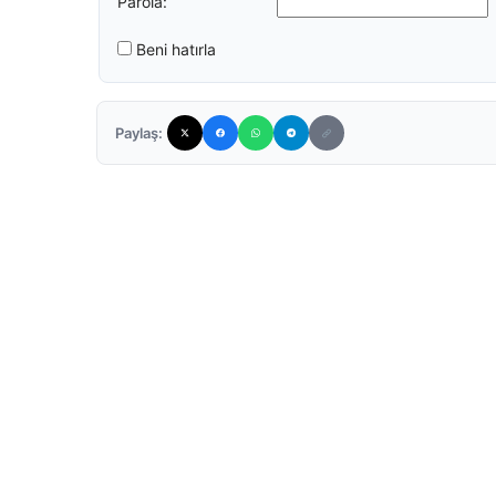
Parola:
Beni hatırla
Paylaş: