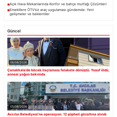
Açık Hava Mekanlarında Konfor ve bahçe mutfağı Çözümleri
■
Emeklilere ÖTV’siz araç uygulaması gündemde: Yeni
■
gelişmeler ve beklentiler
Güncel
06/08/2026
Çanakkale’de böcek ilaçlaması felakete dönüştü. Yusuf öldü,
annesi yoğun bakımda
05/08/2026
Avcılar Belediyesi’ne operasyon. 12 şüpheli gözaltına alındı