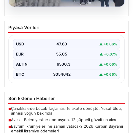
05.08.2026
Avcılar Belediyesi’ne operasyon. 12
Piyasa Verileri
şüpheli gözaltına alındı
USD
47.60
▲ +0.06%
EUR
55.05
▲ +0.07%
ALTIN
6500.3
▲ +0.06%
BTC
3054642
▲ +0.66%
Son Eklenen Haberler
Çanakkale’de böcek ilaçlaması felakete dönüştü. Yusuf öldü,
■
annesi yoğun bakımda
Avcılar Belediyesi’ne operasyon. 12 şüpheli gözaltına alındı
■
Bayram ikramiyeleri ne zaman yatacak? 2026 Kurban Bayramı
■
emekli ikramiye ödemeleri