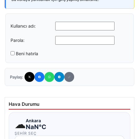
Kullanıcı adı:
Parola:
Beni hatırla
Paylaş:
Hava Durumu
☁
Ankara
NaN°C
ŞEHIR SEÇ