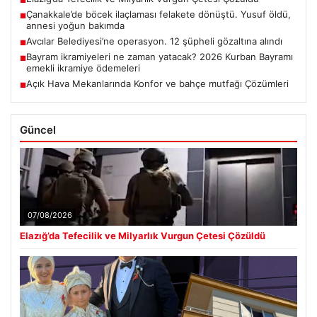
■
Çanakkale’de böcek ilaçlaması felakete dönüştü. Yusuf öldü,
■
annesi yoğun bakımda
Avcılar Belediyesi’ne operasyon. 12 şüpheli gözaltına alındı
■
Bayram ikramiyeleri ne zaman yatacak? 2026 Kurban Bayramı
■
emekli ikramiye ödemeleri
Açık Hava Mekanlarında Konfor ve bahçe mutfağı Çözümleri
■
Güncel
07/08/2026
Elazığ’da Tefecilik ve Milyarlık Vurgun Çetesi Çözüldü