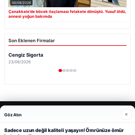
06/08/2026
Çanakkale’de böcek ilaçlaması felakete dönüştü. Yusuf öldü,
annesi yoğun bakımda
Son Eklenen Firmalar
×
Göz Atın
Web sitemizi nasıl kullandığınızı daha iyi anlayabilmek,
deneyiminizi kişiselleştirmek ve geliştirmek amacıyla çerezler
kullanıyoruz.
Çerez Politikamız
Sadece uzun değil kaliteli yaşayın! Ömrünüze ömür