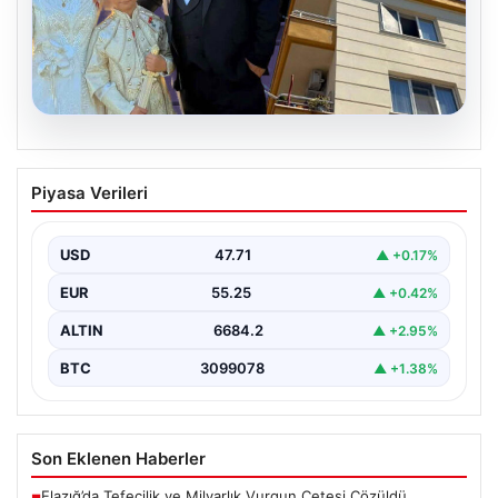
06.08.2026
Çanakkale’de böcek ilaçlaması felakete
Piyasa Verileri
dönüştü. Yusuf öldü, annesi yoğun
bakımda
USD
47.71
▲ +0.17%
EUR
55.25
▲ +0.42%
ALTIN
6684.2
▲ +2.95%
BTC
3099078
▲ +1.38%
Son Eklenen Haberler
Elazığ’da Tefecilik ve Milyarlık Vurgun Çetesi Çözüldü