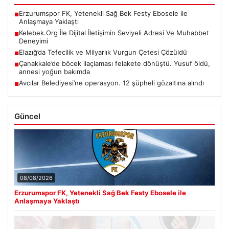
Erzurumspor FK, Yetenekli Sağ Bek Festy Ebosele ile
■
Anlaşmaya Yaklaştı
Kelebek.Org İle Dijital İletişimin Seviyeli Adresi Ve Muhabbet
■
Deneyimi
Elazığ’da Tefecilik ve Milyarlık Vurgun Çetesi Çözüldü
■
Çanakkale’de böcek ilaçlaması felakete dönüştü. Yusuf öldü,
■
annesi yoğun bakımda
Avcılar Belediyesi’ne operasyon. 12 şüpheli gözaltına alındı
■
Güncel
08/08/2026
Erzurumspor FK, Yetenekli Sağ Bek Festy Ebosele ile
Anlaşmaya Yaklaştı