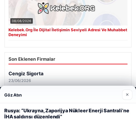
08/08/2026
Kelebek.Org İle Dijital İletişimin Seviyeli Adresi Ve Muhabbet
Deneyimi
Son Eklenen Firmalar
×
Göz Atın
Web sitemizi nasıl kullandığınızı daha iyi anlayabilmek,
deneyiminizi kişiselleştirmek ve geliştirmek amacıyla çerezler
kullanıyoruz.
Çerez Politikamız
Rusya: “Ukrayna, Zaporijya Nükleer Enerji Santrali’ne
İHA saldırısı düzenlendi”
Reddet
Kabul Et