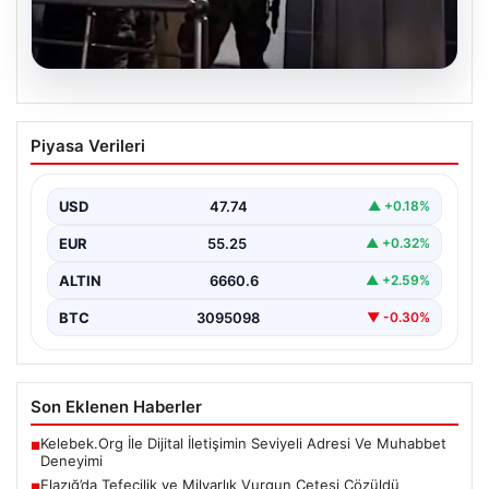
07.08.2026
Elazığ’da Tefecilik ve Milyarlık Vurgun
Piyasa Verileri
Çetesi Çözüldü
Elazığ'da yaşanan ve hayatını sonlandıran bir kişinin
intihar mektubunda yer alan isimlerin ardından, geniş…
USD
47.74
▲ +0.18%
EUR
55.25
▲ +0.32%
ALTIN
6660.6
▲ +2.59%
BTC
3095098
▼ -0.30%
Son Eklenen Haberler
Kelebek.Org İle Dijital İletişimin Seviyeli Adresi Ve Muhabbet
■
Deneyimi
Elazığ’da Tefecilik ve Milyarlık Vurgun Çetesi Çözüldü
■