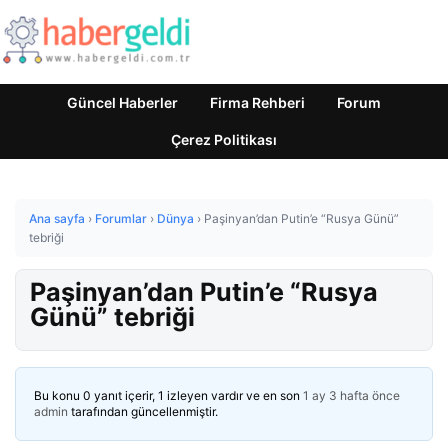
Güncel Haberler
Firma Rehberi
Forum
Çerez Politikası
Ana sayfa
›
Forumlar
›
Dünya
›
Paşinyan’dan Putin’e “Rusya Günü”
tebriği
Paşinyan’dan Putin’e “Rusya
Günü” tebriği
Bu konu 0 yanıt içerir, 1 izleyen vardır ve en son
1 ay 3 hafta önce
admin
tarafından güncellenmiştir.