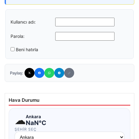
Kullanıcı adı:
Parola:
Beni hatırla
Paylaş:
Hava Durumu
☁
Ankara
NaN°C
ŞEHIR SEÇ