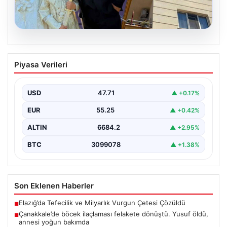
06.08.2026
Çanakkale’de böcek ilaçlaması felakete
Piyasa Verileri
dönüştü. Yusuf öldü, annesi yoğun
bakımda
USD
47.71
▲ +0.17%
EUR
55.25
▲ +0.42%
ALTIN
6684.2
▲ +2.95%
BTC
3099078
▲ +1.38%
Son Eklenen Haberler
Elazığ’da Tefecilik ve Milyarlık Vurgun Çetesi Çözüldü
■
Çanakkale’de böcek ilaçlaması felakete dönüştü. Yusuf öldü,
■
annesi yoğun bakımda