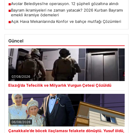
Avcılar Belediyesi’ne operasyon. 12 şüpheli gözaltına alındı
■
Bayram ikramiyeleri ne zaman yatacak? 2026 Kurban Bayramı
■
emekli ikramiye ödemeleri
Açık Hava Mekanlarında Konfor ve bahçe mutfağı Çözümleri
■
Güncel
07/08/2026
Elazığ’da Tefecilik ve Milyarlık Vurgun Çetesi Çözüldü
06/08/2026
Çanakkale’de böcek ilaçlaması felakete dönüştü. Yusuf öldü,