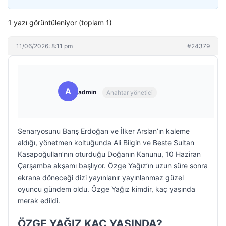
1 yazı görüntüleniyor (toplam 1)
11/06/2026: 8:11 pm
#24379
A
admin
Anahtar yönetici
Senaryosunu Barış Erdoğan ve İlker Arslan’ın kaleme
aldığı, yönetmen koltuğunda Ali Bilgin ve Beste Sultan
Kasapoğulları’nın oturduğu Doğanın Kanunu, 10 Haziran
Çarşamba akşamı başlıyor. Özge Yağız’ın uzun süre sonra
ekrana döneceği dizi yayınlanır yayınlanmaz güzel
oyuncu gündem oldu. Özge Yağız kimdir, kaç yaşında
merak edildi.
ÖZGE YAĞIZ KAÇ YAŞINDA?