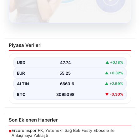
08.08.2026
Kelebek.Org İle Dijital İletişimin Seviyeli
Piyasa Verileri
Adresi Ve Muhabbet Deneyimi
Sanal ortamında insanların kaliteli bir tarzda bağlantı
sağlaması kritik bir önem barındırmaktadır. Halen
USD
47.74
▲ +0.18%
birçok…
EUR
55.25
▲ +0.32%
ALTIN
6660.6
▲ +2.59%
BTC
3095098
▼ -0.30%
Son Eklenen Haberler
Erzurumspor FK, Yetenekli Sağ Bek Festy Ebosele ile
■
Anlaşmaya Yaklaştı