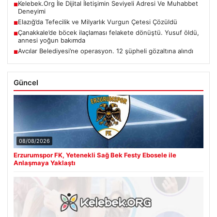
Kelebek.Org İle Dijital İletişimin Seviyeli Adresi Ve Muhabbet
■
Deneyimi
Elazığ’da Tefecilik ve Milyarlık Vurgun Çetesi Çözüldü
■
Çanakkale’de böcek ilaçlaması felakete dönüştü. Yusuf öldü,
■
annesi yoğun bakımda
Avcılar Belediyesi’ne operasyon. 12 şüpheli gözaltına alındı
■
Güncel
08/08/2026
Erzurumspor FK, Yetenekli Sağ Bek Festy Ebosele ile
Anlaşmaya Yaklaştı