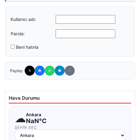
Kullanıcı adı:
Parola:
Beni hatırla
Paylaş:
Hava Durumu
☁
Ankara
NaN°C
ŞEHIR SEÇ