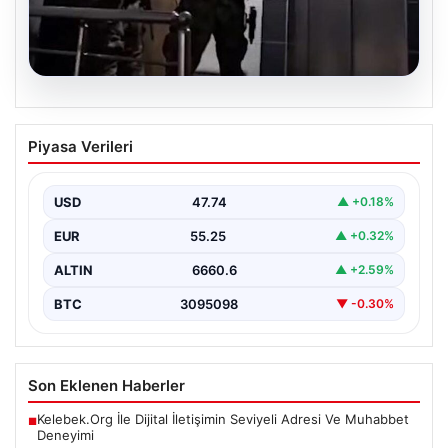
07.08.2026
Elazığ’da Tefecilik ve Milyarlık Vurgun
Piyasa Verileri
Çetesi Çözüldü
Elazığ'da yaşanan ve hayatını sonlandıran bir kişinin
intihar mektubunda yer alan isimlerin ardından, geniş…
USD
47.74
▲ +0.18%
EUR
55.25
▲ +0.32%
ALTIN
6660.6
▲ +2.59%
BTC
3095098
▼ -0.30%
Son Eklenen Haberler
Kelebek.Org İle Dijital İletişimin Seviyeli Adresi Ve Muhabbet
■
Deneyimi