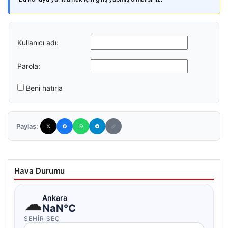
Kullanıcı adı:
Parola:
Beni hatırla
Paylaş:
Hava Durumu
☁
Ankara
NaN°C
ŞEHIR SEÇ