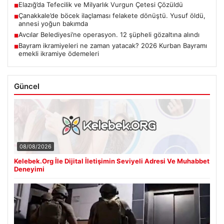
Elazığ’da Tefecilik ve Milyarlık Vurgun Çetesi Çözüldü
■
Çanakkale’de böcek ilaçlaması felakete dönüştü. Yusuf öldü,
■
annesi yoğun bakımda
Avcılar Belediyesi’ne operasyon. 12 şüpheli gözaltına alındı
■
Bayram ikramiyeleri ne zaman yatacak? 2026 Kurban Bayramı
■
emekli ikramiye ödemeleri
Güncel
08/08/2026
Kelebek.Org İle Dijital İletişimin Seviyeli Adresi Ve Muhabbet
Deneyimi