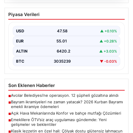
05.08.2026
Bayram ikramiyeleri ne zaman yatacak?
Piyasa Verileri
2026 Kurban Bayramı emekli ikramiye
ödemeleri
USD
47.58
▲ +0.10%
EUR
55.01
▲ +0.28%
ALTIN
6420.2
▲ +3.03%
BTC
3035239
▼ -0.03%
Son Eklenen Haberler
Avcılar Belediyesi’ne operasyon. 12 şüpheli gözaltına alındı
■
Bayram ikramiyeleri ne zaman yatacak? 2026 Kurban Bayramı
■
emekli ikramiye ödemeleri
Açık Hava Mekanlarında Konfor ve bahçe mutfağı Çözümleri
■
Emeklilere ÖTV’siz araç uygulaması gündemde: Yeni
■
gelişmeler ve beklentiler
Klasik lezzetin en özel hali: Çölyak dostu glütensiz lahmacun
■