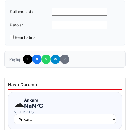
Kullanıcı adı:
Parola:
Beni hatırla
Paylaş:
Hava Durumu
☁
Ankara
NaN°C
ŞEHIR SEÇ