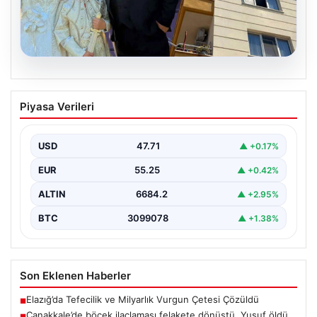
06.08.2026
Çanakkale’de böcek ilaçlaması felakete
Piyasa Verileri
dönüştü. Yusuf öldü, annesi yoğun
bakımda
USD
47.71
▲ +0.17%
EUR
55.25
▲ +0.42%
ALTIN
6684.2
▲ +2.95%
BTC
3099078
▲ +1.38%
Son Eklenen Haberler
Elazığ’da Tefecilik ve Milyarlık Vurgun Çetesi Çözüldü
■
Çanakkale’de böcek ilaçlaması felakete dönüştü. Yusuf öldü,
■