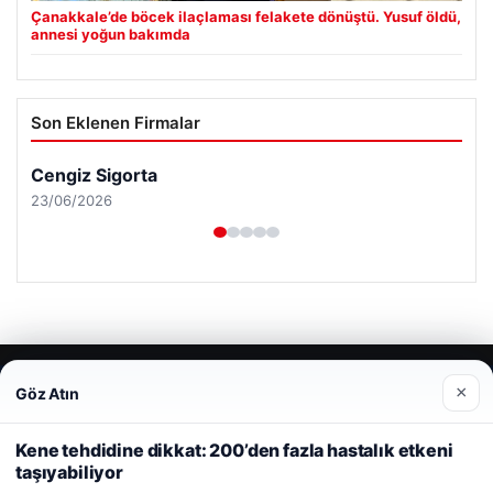
Çanakkale’de böcek ilaçlaması felakete dönüştü. Yusuf öldü,
annesi yoğun bakımda
Son Eklenen Firmalar
Cengiz Sigorta
23/06/2026
© 2026 Haber Geldi – Gündemden Haberler
×
Göz Atın
Web sitemizi nasıl kullandığınızı daha iyi anlayabilmek,
Yeminli Tercüme Bürosu
|
Malta Dil Okulu
|
deneyiminizi kişiselleştirmek ve geliştirmek amacıyla çerezler
lemagrup.com.tr
kullanıyoruz.
Çerez Politikamız
Kene tehdidine dikkat: 200’den fazla hastalık etkeni
rdhub
üperbahis
üperbahis
betcio
taşıyabiliyor
Reddet
Kabul Et