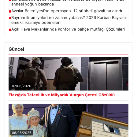
annesi yoğun bakımda
Avcılar Belediyesi’ne operasyon. 12 şüpheli gözaltına alındı
■
Bayram ikramiyeleri ne zaman yatacak? 2026 Kurban Bayramı
■
emekli ikramiye ödemeleri
Açık Hava Mekanlarında Konfor ve bahçe mutfağı Çözümleri
■
Güncel
07/08/2026
Elazığ’da Tefecilik ve Milyarlık Vurgun Çetesi Çözüldü
06/08/2026