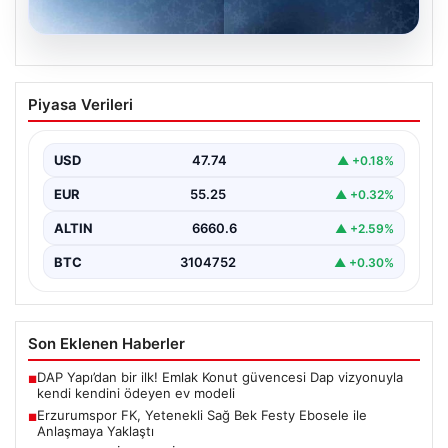
08.08.2026
Erzurumspor FK, Yetenekli Sağ Bek
Piyasa Verileri
Festy Ebosele ile Anlaşmaya Yaklaştı
Erzurumspor FK, transfer çalışmalarını sürdürüyor ve
takımın genç ve dinamik kadrosunu güçlendirmeyi
USD
47.74
▲ +0.18%
hedefliyor. Bu…
EUR
55.25
▲ +0.32%
ALTIN
6660.6
▲ +2.59%
BTC
3104752
▲ +0.30%
Son Eklenen Haberler
DAP Yapı’dan bir ilk! Emlak Konut güvencesi Dap vizyonuyla
■
kendi kendini ödeyen ev modeli
Erzurumspor FK, Yetenekli Sağ Bek Festy Ebosele ile
■
Anlaşmaya Yaklaştı