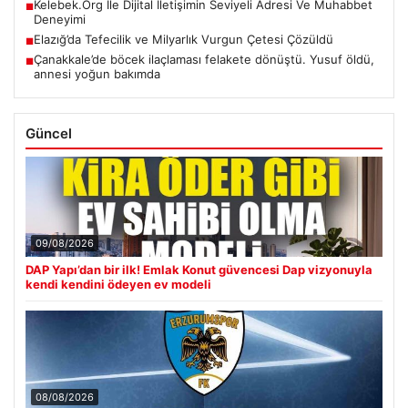
Kelebek.Org İle Dijital İletişimin Seviyeli Adresi Ve Muhabbet
■
Deneyimi
Elazığ’da Tefecilik ve Milyarlık Vurgun Çetesi Çözüldü
■
Çanakkale’de böcek ilaçlaması felakete dönüştü. Yusuf öldü,
■
annesi yoğun bakımda
Güncel
09/08/2026
DAP Yapı’dan bir ilk! Emlak Konut güvencesi Dap vizyonuyla
kendi kendini ödeyen ev modeli
08/08/2026