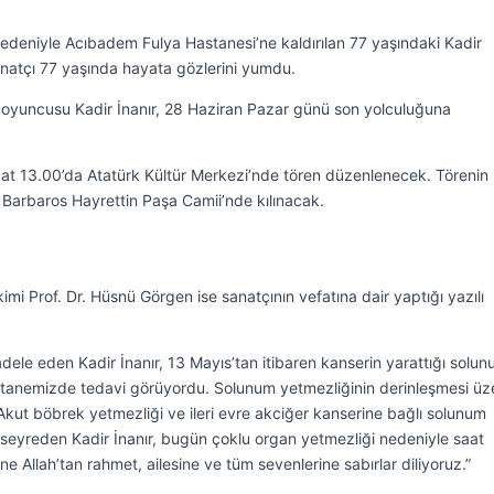
 nedeniyle Acıbadem Fulya Hastanesi’ne kaldırılan 77 yaşındaki Kadir
sanatçı 77 yaşında hayata gözlerini yumdu.
 oyuncusu Kadir İnanır, 28 Haziran Pazar günü son yolculuğuna
saat 13.00’da Atatürk Kültür Merkezi’nde tören düzenlenecek. Törenin
 Barbaros Hayrettin Paşa Camii’nde kılınacak.
i Prof. Dr. Hüsnü Görgen ise sanatçının vefatına dair yaptığı yazılı
cadele eden Kadir İnanır, 13 Mayıs’tan itibaren kanserin yarattığı solu
astanemizde tedavi görüyordu. Solunum yetmezliğinin derinleşmesi üz
Akut böbrek yetmezliği ve ileri evre akciğer kanserine bağlı solunum
seyreden Kadir İnanır, bugün çoklu organ yetmezliği nedeniyle saat
ne Allah’tan rahmet, ailesine ve tüm sevenlerine sabırlar diliyoruz.”