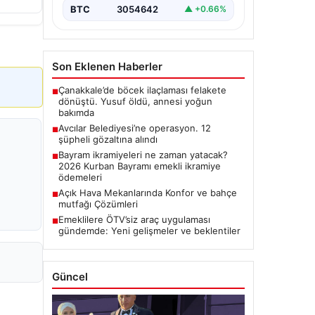
BTC
3054642
▲ +0.66%
Son Eklenen Haberler
Çanakkale’de böcek ilaçlaması felakete
■
dönüştü. Yusuf öldü, annesi yoğun
bakımda
Avcılar Belediyesi’ne operasyon. 12
■
şüpheli gözaltına alındı
Bayram ikramiyeleri ne zaman yatacak?
■
2026 Kurban Bayramı emekli ikramiye
ödemeleri
Açık Hava Mekanlarında Konfor ve bahçe
■
mutfağı Çözümleri
Emeklilere ÖTV’siz araç uygulaması
■
gündemde: Yeni gelişmeler ve beklentiler
Güncel