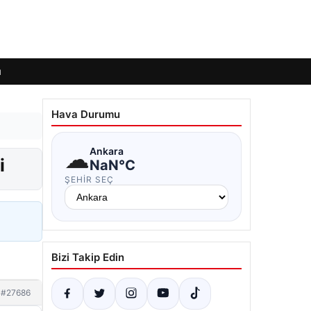
ı
Hava Durumu
☁
Ankara
i
NaN°C
ŞEHIR SEÇ
Bizi Takip Edin
#27686