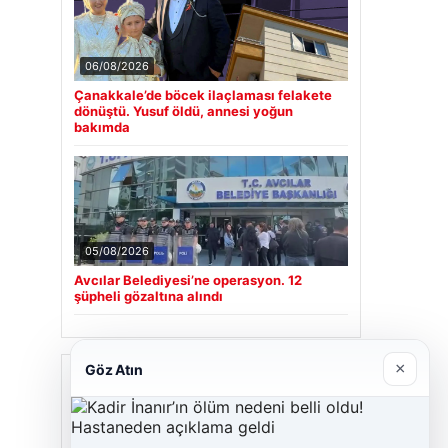
06/08/2026
Çanakkale’de böcek ilaçlaması felakete
dönüştü. Yusuf öldü, annesi yoğun
bakımda
05/08/2026
Avcılar Belediyesi’ne operasyon. 12
şüpheli gözaltına alındı
×
Göz Atın
Son Eklenen Firmalar