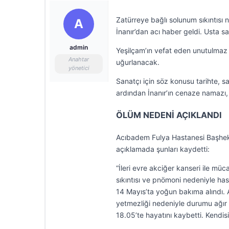
Zatürreye bağlı solunum sıkıntısı
A
İnanır’dan acı haber geldi. Usta 
admin
Yeşilçam’ın vefat eden unutulmaz
Anahtar
uğurlanacak.
yönetici
Sanatçı için söz konusu tarihte, 
ardından İnanır’ın cenaze namazı,
ÖLÜM NEDENİ AÇIKLANDI
Acıbadem Fulya Hastanesi Başhekim
açıklamada şunları kaydetti:
“İleri evre akciğer kanseri ile mü
sıkıntısı ve pnömoni nedeniyle h
14 Mayıs’ta yoğun bakıma alındı. 
yetmezliği nedeniyle durumu ağır 
18.05’te hayatını kaybetti. Kendisi