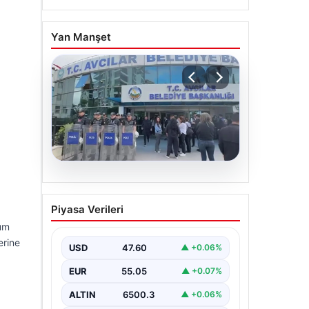
Yan Manşet
05.08.2026
Avcılar Belediyesi’ne
Piyasa Verileri
operasyon. 12 şüpheli
num
gözaltına alındı
erine
USD
47.60
▲ +0.06%
EUR
55.05
▲ +0.07%
ALTIN
6500.3
▲ +0.06%