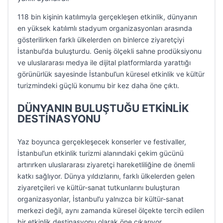
118 bin kişinin katılımıyla gerçekleşen etkinlik, dünyanın
en yüksek katılımlı stadyum organizasyonları arasında
gösterilirken farklı ülkelerden on binlerce ziyaretçiyi
İstanbul’da buluşturdu. Geniş ölçekli sahne prodüksiyonu
ve uluslararası medya ile dijital platformlarda yarattığı
görünürlük sayesinde İstanbul’un küresel etkinlik ve kültür
turizmindeki güçlü konumu bir kez daha öne çıktı.
DÜNYANIN BULUŞTUĞU ETKİNLİK
DESTİNASYONU
Yaz boyunca gerçekleşecek konserler ve festivaller,
İstanbul’un etkinlik turizmi alanındaki çekim gücünü
artırırken uluslararası ziyaretçi hareketliliğine de önemli
katkı sağlıyor. Dünya yıldızlarını, farklı ülkelerden gelen
ziyaretçileri ve kültür-sanat tutkunlarını buluşturan
organizasyonlar, İstanbul’u yalnızca bir kültür-sanat
merkezi değil, aynı zamanda küresel ölçekte tercih edilen
bir etkinlik destinasyonu olarak öne çıkarıyor.