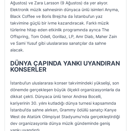
Ağustos) ve Zara Larsson (9 Ağustos) da yer alıyor.
Elektronik müzik sahnesinin dünyaca ünlü isimleri Anyma,
Black Coffee ve Boris Brejcha da İstanbul’un yaz
takvimine güçlü bir ivme kazandıracak. Farklı müzik
türlerine hitap eden etkinlik programında ayrıca The
Offspring, Tom Odell, Gorillaz, LP, Amr Diab, Maher Zain
ve Sami Yusuf gibi uluslararası sanatçılar da sahne
alacak.
DÜNYA ÇAPINDA YANKI UYANDIRAN
KONSERLER
İstanbul’un uluslararası konser takvimindeki yükselişi, son
dönemde gerçekleşen büyük ölçekli organizasyonlarla da
dikkat çekti. Dünyaca ünlü tenor Andrea Bocelli,
kariyerinin 30. yılını kutladığı dünya turnesi kapsamında
İstanbul’da sahne alırken, Grammy ödüllü sanatçı Kanye
West de Atatürk Olimpiyat Stadyumu’nda gerçekleştirdiği
dev organizasyonla dünya müzik gündeminde geniş
yankı uyandırdı.