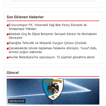
Son Eklenen Haberler
Erzurumspor FK, Yetenekli Sağ Bek Festy Ebosele ile
■
Anlaşmaya Yaklaştı
Kelebek.Org İle Dijital İletişimin Seviyeli Adresi Ve Muhabbet
■
Deneyimi
Elazığ’da Tefecilik ve Milyarlık Vurgun Çetesi Çözüldü
■
Çanakkale’de böcek ilaçlaması felakete dönüştü. Yusuf öldü,
■
annesi yoğun bakımda
Avcılar Belediyesi’ne operasyon. 12 şüpheli gözaltına alındı
■
Güncel
08/08/2026