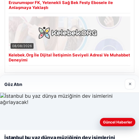
Erzurumspor FK, Yetenekli Sağ Bek Festy Ebosele ile
Anlaşmaya Yaklaştı
08/08/2026
Kelebek.Org İle Dijital İletişimin Seviyeli Adresi Ve Muhabbet
Deneyimi
×
Göz Atın
Son Eklenen Firmalar
Hastaş Beton
26/05/2026
Web sitemizi nasıl kullandığınızı daha iyi anlayabilmek,
Güncel Haberler
deneyiminizi kişiselleştirmek ve geliştirmek amacıyla çerezler
kullanıyoruz.
Çerez Politikamız
İstanbul bu yaz dünya müziğinin dev isimlerini