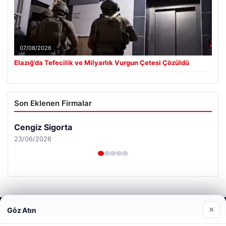
07/08/2026
Elazığ’da Tefecilik ve Milyarlık Vurgun Çetesi Çözüldü
Son Eklenen Firmalar
×
Göz Atın
Web sitemizi nasıl kullandığınızı daha iyi anlayabilmek,
deneyiminizi kişiselleştirmek ve geliştirmek amacıyla çerezler