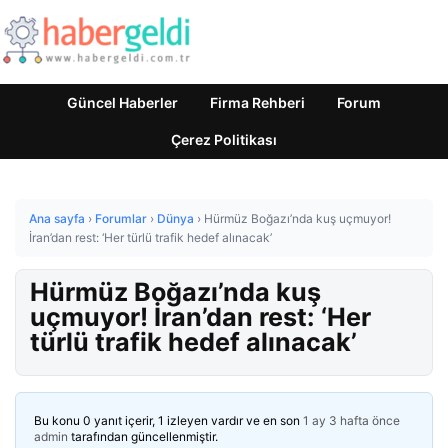
Güncel Haberler
Firma Rehberi
Forum
Çerez Politikası
Ana sayfa
›
Forumlar
›
Dünya
›
Hürmüz Boğazı’nda kuş uçmuyor!
İran’dan rest: ‘Her türlü trafik hedef alınacak’
Hürmüz Boğazı’nda kuş
uçmuyor! İran’dan rest: ‘Her
türlü trafik hedef alınacak’
Bu konu 0 yanıt içerir, 1 izleyen vardır ve en son
1 ay 3 hafta önce
admin
tarafından güncellenmiştir.