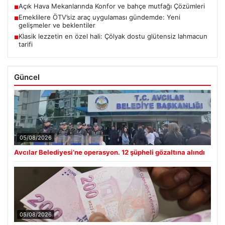
Açık Hava Mekanlarında Konfor ve bahçe mutfağı Çözümleri
■
Emeklilere ÖTV’siz araç uygulaması gündemde: Yeni
■
gelişmeler ve beklentiler
Klasik lezzetin en özel hali: Çölyak dostu glütensiz lahmacun
■
tarifi
Güncel
05/08/2026
Avcılar Belediyesi’ne operasyon. 12 şüpheli gözaltına alındı
05/08/2026