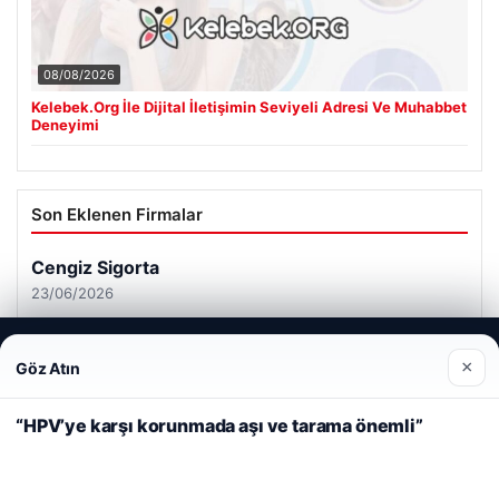
08/08/2026
Kelebek.Org İle Dijital İletişimin Seviyeli Adresi Ve Muhabbet
Deneyimi
Son Eklenen Firmalar
Web sitemizi nasıl kullandığınızı daha iyi anlayabilmek,
×
Göz Atın
deneyiminizi kişiselleştirmek ve geliştirmek amacıyla çerezler
kullanıyoruz.
Çerez Politikamız
“HPV’ye karşı korunmada aşı ve tarama önemli”
Reddet
Kabul Et