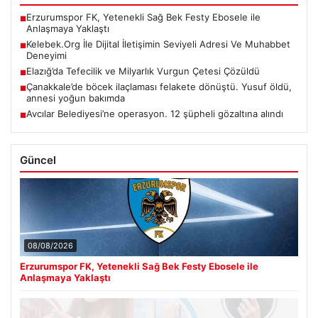
Erzurumspor FK, Yetenekli Sağ Bek Festy Ebosele ile
■
Anlaşmaya Yaklaştı
Kelebek.Org İle Dijital İletişimin Seviyeli Adresi Ve Muhabbet
■
Deneyimi
Elazığ’da Tefecilik ve Milyarlık Vurgun Çetesi Çözüldü
■
Çanakkale’de böcek ilaçlaması felakete dönüştü. Yusuf öldü,
■
annesi yoğun bakımda
Avcılar Belediyesi’ne operasyon. 12 şüpheli gözaltına alındı
■
Güncel
08/08/2026
Erzurumspor FK, Yetenekli Sağ Bek Festy Ebosele ile
Anlaşmaya Yaklaştı