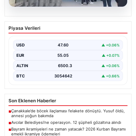
05.08.2026
Avcılar Belediyesi’ne operasyon. 12
Piyasa Verileri
şüpheli gözaltına alındı
USD
47.60
▲ +0.06%
EUR
55.05
▲ +0.07%
ALTIN
6500.3
▲ +0.06%
BTC
3054642
▲ +0.66%
Son Eklenen Haberler
Çanakkale’de böcek ilaçlaması felakete dönüştü. Yusuf öldü,
■
annesi yoğun bakımda
Avcılar Belediyesi’ne operasyon. 12 şüpheli gözaltına alındı
■
Bayram ikramiyeleri ne zaman yatacak? 2026 Kurban Bayramı
■
emekli ikramiye ödemeleri