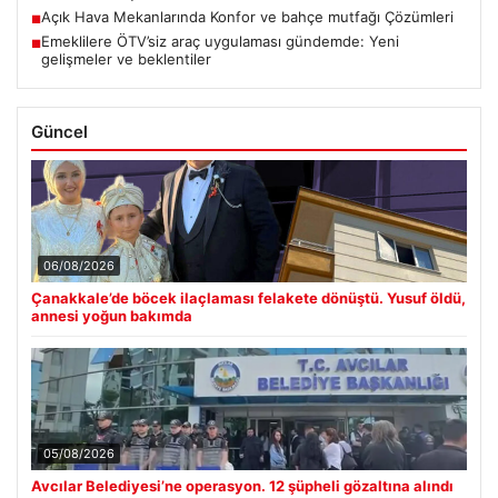
Açık Hava Mekanlarında Konfor ve bahçe mutfağı Çözümleri
■
Emeklilere ÖTV’siz araç uygulaması gündemde: Yeni
■
gelişmeler ve beklentiler
Güncel
06/08/2026
Çanakkale’de böcek ilaçlaması felakete dönüştü. Yusuf öldü,
annesi yoğun bakımda
05/08/2026
Avcılar Belediyesi’ne operasyon. 12 şüpheli gözaltına alındı