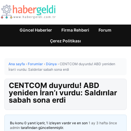
Güncel Haberler
Firma Rehberi
Forum
Çerez Politikası
Ana sayfa
›
Forumlar
›
Dünya
›
CENTCOM duyurdu! ABD yeniden
İran’ı vurdu: Saldırılar sabah sona erdi
CENTCOM duyurdu! ABD
yeniden İran’ı vurdu: Saldırılar
sabah sona erdi
Bu konu 0 yanıt içerir, 1 izleyen vardır ve en son
1 ay 3 hafta önce
admin
tarafından güncellenmiştir.