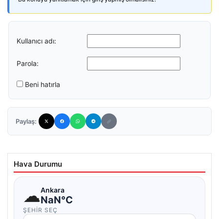
Kullanıcı adı:
Parola:
Beni hatırla
Paylaş:
Hava Durumu
☁
Ankara
NaN°C
ŞEHIR SEÇ