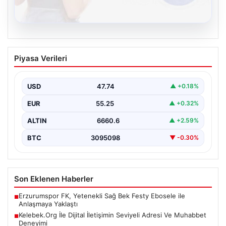
08.08.2026
Kelebek.Org İle Dijital İletişimin Seviyeli
Piyasa Verileri
Adresi Ve Muhabbet Deneyimi
Sanal ortamında insanların kaliteli bir tarzda bağlantı
sağlaması kritik bir önem barındırmaktadır. Halen
USD
47.74
▲ +0.18%
birçok…
EUR
55.25
▲ +0.32%
ALTIN
6660.6
▲ +2.59%
BTC
3095098
▼ -0.30%
Son Eklenen Haberler
Erzurumspor FK, Yetenekli Sağ Bek Festy Ebosele ile
■
Anlaşmaya Yaklaştı
Kelebek.Org İle Dijital İletişimin Seviyeli Adresi Ve Muhabbet
■
Deneyimi