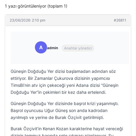
1 yazı görüntüleniyor (toplam 1)
23/06/2026: 2:10 pm
#26811
A
admin
Anahtar yönetici
Güneşin Doğduğu Yer dizisi başlamadan adından söz
ettiriyor. Bir Zamanlar Çukurova dizisinin yapımcısı
TimsBi’nin atv için çekeceği yeni Adana dizisi “Güneşin
Doğduğu Yer”in çekimleri bir kez daha ertelendi.
Güneşin Doğduğu Yer dizisinde başrol krizi yaşanmıştı.
Başrol oyuncusu Uğur Güneş son anda kadrodan
ayrılmıştı ve yerine de Burak Özçivit getirilmişti.
Burak Özçivit’in Kenan Kozan karakterine hayat vereceği
dizinin temmuz başında sete çıkması planlanıyor. Şu