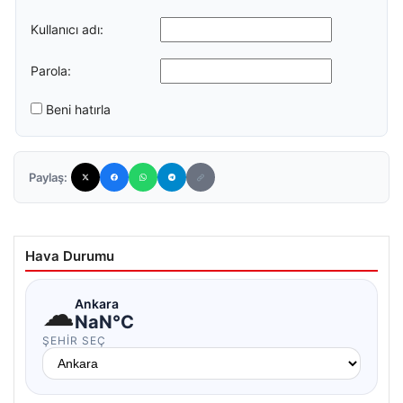
Kullanıcı adı:
Parola:
Beni hatırla
Paylaş:
Hava Durumu
☁
Ankara
NaN°C
ŞEHIR SEÇ