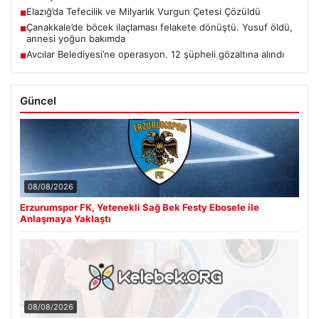
Elazığ’da Tefecilik ve Milyarlık Vurgun Çetesi Çözüldü
■
Çanakkale’de böcek ilaçlaması felakete dönüştü. Yusuf öldü,
■
annesi yoğun bakımda
Avcılar Belediyesi’ne operasyon. 12 şüpheli gözaltına alındı
■
Güncel
08/08/2026
Erzurumspor FK, Yetenekli Sağ Bek Festy Ebosele ile
Anlaşmaya Yaklaştı
08/08/2026