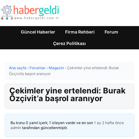
Güncel Haberler
Firma Rehberi
Forum
Çerez Politikası
Ana sayfa
›
Forumlar
›
Magazin
›
Çekimler yine ertelendi: Burak
Özçivit’a başrol aranıyor
Çekimler yine ertelendi: Burak
Özçivit’a başrol aranıyor
Bu konu 0 yanıt içerir, 1 izleyen vardır ve en son
1 ay 2 hafta önce
admin
tarafından güncellenmiştir.