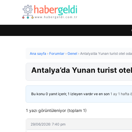
Ana sayfa
›
Forumlar
›
Genel
›
Antalya’da Yunan turist otel od
Antalya’da Yunan turist ote
Bu konu 0 yanıt içerir, 1 izleyen vardır ve en son
1 ay 1 hafta 
1 yazı görüntüleniyor (toplam 1)
29/06/2026: 7:40 pm