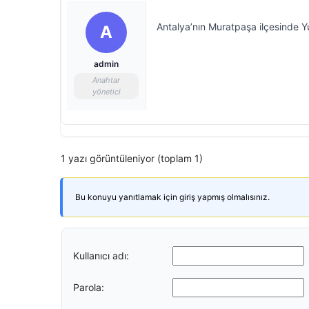
Antalya’nın Muratpaşa ilçesinde Yu
A
admin
Anahtar
yönetici
1 yazı görüntüleniyor (toplam 1)
Bu konuyu yanıtlamak için giriş yapmış olmalısınız.
Kullanıcı adı:
Parola: