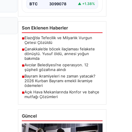
BTC
3099078
▲ +1.38%
Son Eklenen Haberler
Elazığ’da Tefecilik ve Milyarlık Vurgun
■
Çetesi Çözüldü
Çanakkale’de böcek ilaçlaması felakete
■
dönüştü. Yusuf öldü, annesi yoğun
bakımda
Avcılar Belediyesi’ne operasyon. 12
■
şüpheli gözaltına alındı
Bayram ikramiyeleri ne zaman yatacak?
■
2026 Kurban Bayramı emekli ikramiye
ödemeleri
Açık Hava Mekanlarında Konfor ve bahçe
■
mutfağı Çözümleri
Güncel