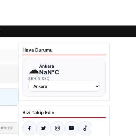
ı
Hava Durumu
☁
Ankara
NaN°C
ŞEHIR SEÇ
Bizi Takip Edin
#28126