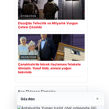
07/08/2026
Elazığ’da Tefecilik ve Milyarlık Vurgun
Çetesi Çözüldü
06/08/2026
Çanakkale’de böcek ilaçlaması felakete
dönüştü. Yusuf öldü, annesi yoğun
bakımda
Son Eklenen Firmalar
×
Göz Atın
Cengiz Sigorta
23/06/2026