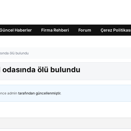
Güncel Haberler
Firma Rehberi
Forum
Çerez Politikas
asında ölü bulundu
l odasında ölü bulundu
önce
admin
tarafından güncellenmiştir.