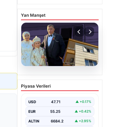
Yan Manşet
06.08.2026
Çanakkale’de böcek
Piyasa Verileri
ilaçlaması felakete
dönüştü. Yusuf öldü,
annesi yoğun bakımda
USD
47.71
▲ +0.17%
EUR
55.25
▲ +0.42%
ALTIN
6684.2
▲ +2.95%