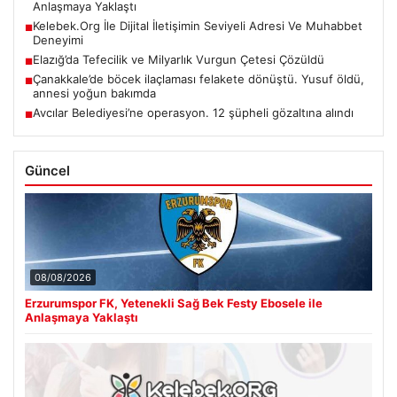
Anlaşmaya Yaklaştı
Kelebek.Org İle Dijital İletişimin Seviyeli Adresi Ve Muhabbet
■
Deneyimi
Elazığ’da Tefecilik ve Milyarlık Vurgun Çetesi Çözüldü
■
Çanakkale’de böcek ilaçlaması felakete dönüştü. Yusuf öldü,
■
annesi yoğun bakımda
Avcılar Belediyesi’ne operasyon. 12 şüpheli gözaltına alındı
■
Güncel
08/08/2026
Erzurumspor FK, Yetenekli Sağ Bek Festy Ebosele ile
Anlaşmaya Yaklaştı