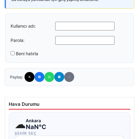
Kullanıcı adı:
Parola:
Beni hatırla
Paylaş:
Hava Durumu
☁
Ankara
NaN°C
ŞEHIR SEÇ