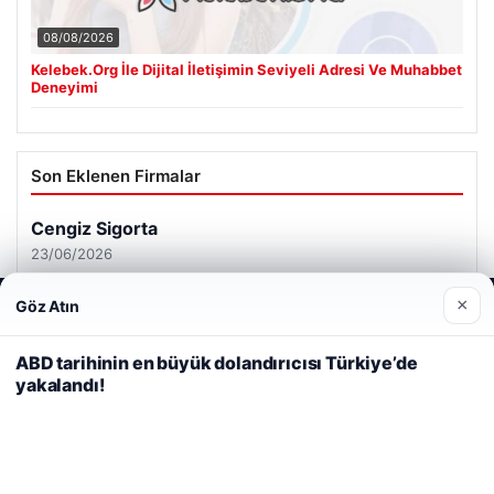
08/08/2026
Kelebek.Org İle Dijital İletişimin Seviyeli Adresi Ve Muhabbet
Deneyimi
Son Eklenen Firmalar
×
Göz Atın
Web sitemizi nasıl kullandığınızı daha iyi anlayabilmek,
deneyiminizi kişiselleştirmek ve geliştirmek amacıyla çerezler
kullanıyoruz.
Çerez Politikamız
ABD tarihinin en büyük dolandırıcısı Türkiye’de
yakalandı!
Reddet
Kabul Et