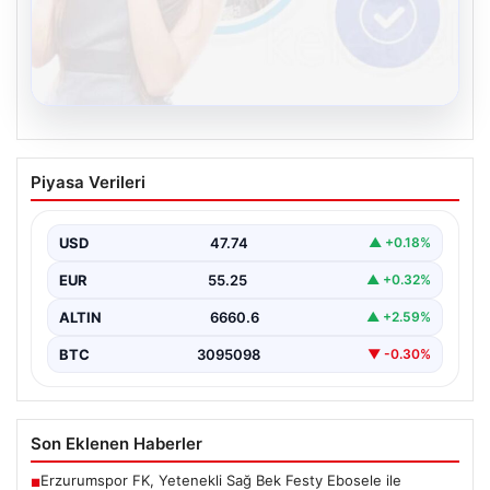
08.08.2026
Kelebek.Org İle Dijital İletişimin Seviyeli
Piyasa Verileri
Adresi Ve Muhabbet Deneyimi
Sanal ortamında insanların kaliteli bir tarzda bağlantı
sağlaması kritik bir önem barındırmaktadır. Halen
USD
47.74
▲ +0.18%
birçok…
EUR
55.25
▲ +0.32%
ALTIN
6660.6
▲ +2.59%
BTC
3095098
▼ -0.30%
Son Eklenen Haberler
Erzurumspor FK, Yetenekli Sağ Bek Festy Ebosele ile
■