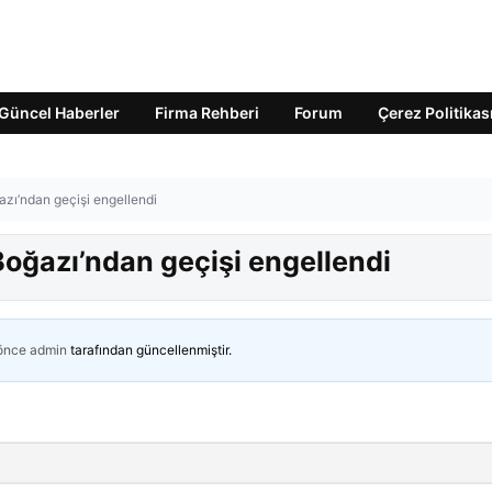
Güncel Haberler
Firma Rehberi
Forum
Çerez Politikas
zı’ndan geçişi engellendi
oğazı’ndan geçişi engellendi
 önce
admin
tarafından güncellenmiştir.