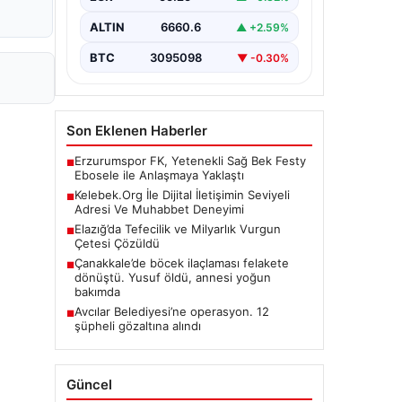
birçok…
ALTIN
6660.6
▲ +2.59%
BTC
3095098
▼ -0.30%
Son Eklenen Haberler
Erzurumspor FK, Yetenekli Sağ Bek Festy
■
Ebosele ile Anlaşmaya Yaklaştı
Kelebek.Org İle Dijital İletişimin Seviyeli
■
Adresi Ve Muhabbet Deneyimi
Elazığ’da Tefecilik ve Milyarlık Vurgun
■
Çetesi Çözüldü
Çanakkale’de böcek ilaçlaması felakete
■
dönüştü. Yusuf öldü, annesi yoğun
bakımda
Avcılar Belediyesi’ne operasyon. 12
■
şüpheli gözaltına alındı
Güncel