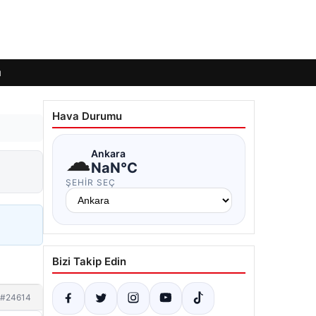
ı
Hava Durumu
☁
Ankara
NaN°C
ŞEHIR SEÇ
Bizi Takip Edin
#24614