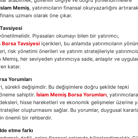
lar atabilmek, güvenilir bilgiye ve doğru yönlendirmelere
İslam Memiş
, yatırımcıların finansal okuryazarlığını artırara
r finans uzmanı olarak öne çıkar.
Tavsiyesi
yönetilmelidir. Piyasaları okumayı bilen bir yatırımcı,
 Borsa Tavsiyesi
içerikleri, bu anlamda yatırımcıların yönü
, risk yönetimi önerileri ve yatırım stratejileriyle yatırımcıl
 Memiş, her seviyeden yatırımcıya sade, anlaşılır ve uygulan
ven katar.
rsa Yorumları
ri, sürekli değişimdir. Bu değişimlere doğru şekilde tepki
k öneme sahiptir.
İslam Memiş Borsa Yorumları
, yatırımcılar
ndeksleri, hisse hareketleri ve ekonomik gelişmeler üzerine y
 stratejiler oluşturmasını sağlar. Bu yorumlar, duygusal kararl
in önemli bir rehberdir.
lde etme farkı