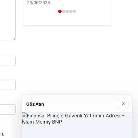
Hastaş Beton
26/05/2026
×
Göz Atın
n.