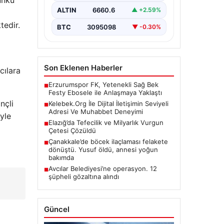
ünkü
bir önem barındırmaktadır. Halen
ALTIN
6660.6
▲ +2.59%
birçok…
tedir.
BTC
3095098
▼ -0.30%
Son Eklenen Haberler
cılara
Erzurumspor FK, Yetenekli Sağ Bek
■
Festy Ebosele ile Anlaşmaya Yaklaştı
nçli
Kelebek.Org İle Dijital İletişimin Seviyeli
■
Adresi Ve Muhabbet Deneyimi
yle
Elazığ’da Tefecilik ve Milyarlık Vurgun
■
Çetesi Çözüldü
Çanakkale’de böcek ilaçlaması felakete
■
dönüştü. Yusuf öldü, annesi yoğun
bakımda
Avcılar Belediyesi’ne operasyon. 12
■
şüpheli gözaltına alındı
:
Güncel