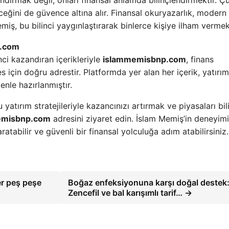
ndırmak değil, onları finansal anlamda bilinçlendirmektir. Ç
leceğini de güvence altına alır. Finansal okuryazarlık, modern
miş, bu bilinci yaygınlaştırarak binlerce kişiye ilham vermek
p.com
nci kazandıran içerikleriyle
islammemisbnp.com
, finans
için doğru adrestir. Platformda yer alan her içerik, yatırım
nle hazırlanmıştır.
atırım stratejileriyle kazancınızı artırmak ve piyasaları bili
emisbnp.com
adresini ziyaret edin. İslam Memiş’in deneyimi
ratabilir ve güvenli bir finansal yolculuğa adım atabilirsiniz.
er peş peşe
Boğaz enfeksiyonuna karşı doğal destek
Zencefil ve bal karışımlı tarif… →