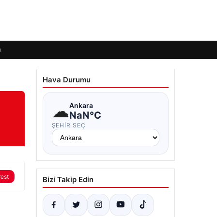
ı
Hava Durumu
m
☁
Ankara
NaN°C
ŞEHIR SEÇ
rest
Bizi Takip Edin