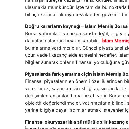
karmaşık süreçte kazançlı ve sürdürülebilir adım
ulaşmakla mümkündür. İşte tam da bu noktada
bilinçli kararlar almaya teşvik eden güvenilir bi
Doğru kararların kaynağı – İslam Memiş Borsa 
Borsa yatırımları, yalnızca şansla değil, bilgiyle 
dalgalanmalardan fırsat çıkarabilir.
İslam Memiş
bulmalarına yardımcı olur. Güncel piyasa analizleri
uzun vadeli kazanç elde etmesini hedefler. İslam
bilgiler sunarak onların finansal yolculuğuna gü
Piyasalarda fark yaratmak için İslam Memiş Bo
Finansal piyasaların en önemli özelliklerinden bi
verebilmek, kazancın sürekliliği açısından kriti
değişimleri anlamlandırma fırsatı verir. Borsa e
objektif değerlendirmeler, yatırımcıların bilinçli
yerine bilgiye dayalı adımlar atmak isteyenler iç
Finansal okuryazarlıkla sürdürülebilir kazanç e