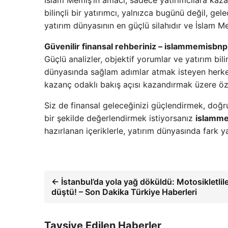
İslam Memiş’in amacı, sadece yatırımcılara kaza
bilinçli bir yatırımcı, yalnızca bugünü değil, ge
yatırım dünyasının en güçlü silahıdır ve İslam Me
Güvenilir finansal rehberiniz – islammemisbn
Güçlü analizler, objektif yorumlar ve yatırım bili
dünyasında sağlam adımlar atmak isteyen herkes 
kazanç odaklı bakış açısı kazandırmak üzere öze
Siz de finansal geleceğinizi güçlendirmek, doğru y
bir şekilde değerlendirmek istiyorsanız
islamm
hazırlanan içeriklerle, yatırım dünyasında fark ya
← İstanbul’da yola yağ döküldü: Motosikletlil
düştü! – Son Dakika Türkiye Haberleri
Tavsiye Edilen Haberler