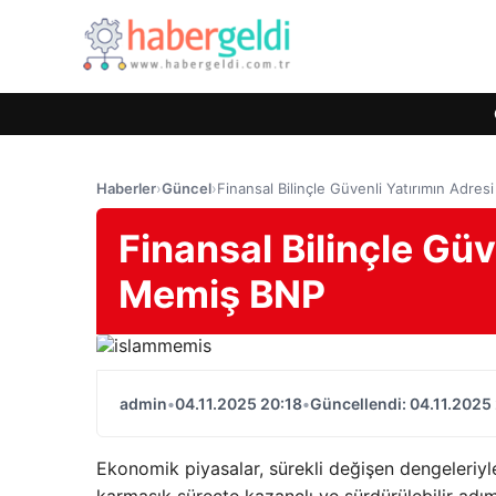
Haberler
›
Güncel
›
Finansal Bilinçle Güvenli Yatırımın Adre
Finansal Bilinçle Güv
Memiş BNP
admin
•
04.11.2025 20:18
•
Güncellendi: 04.11.2025
Ekonomik piyasalar, sürekli değişen dengeleriyle 