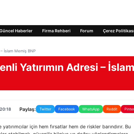
Güncel Haberler
Firma Rehberi
Forum
Çerez Politikas
si – İslam Memiş BNP
enli Yatırımın Adresi – İsla
Paylaş:
 20:18
Twitter
Facebook
WhatsApp
Reddit
Pinte
yatırımcılar için hem fırsatlar hem de riskler barındırır. Bu