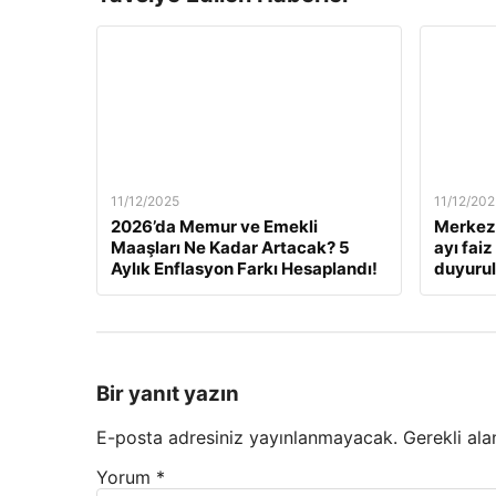
11/12/2025
11/12/202
2026’da Memur ve Emekli
Merkez 
Maaşları Ne Kadar Artacak? 5
ayı fai
Aylık Enflasyon Farkı Hesaplandı!
duyuru
Bir yanıt yazın
E-posta adresiniz yayınlanmayacak.
Gerekli ala
Yorum
*