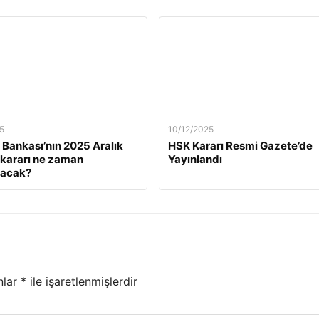
5
10/12/2025
Bankası’nın 2025 Aralık
HSK Kararı Resmi Gazete’de
z kararı ne zaman
Yayınlandı
lacak?
nlar
*
ile işaretlenmişlerdir