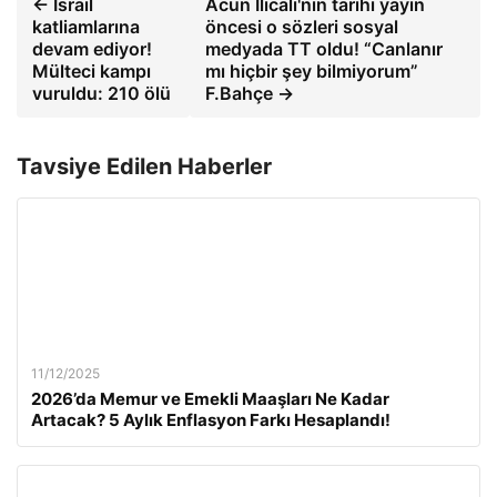
← İsrail
Acun Ilıcalı'nın tarihi yayın
katliamlarına
öncesi o sözleri sosyal
devam ediyor!
medyada TT oldu! “Canlanır
Mülteci kampı
mı hiçbir şey bilmiyorum”
vuruldu: 210 ölü
F.Bahçe →
Tavsiye Edilen Haberler
11/12/2025
2026’da Memur ve Emekli Maaşları Ne Kadar
Artacak? 5 Aylık Enflasyon Farkı Hesaplandı!