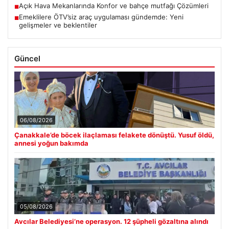
Açık Hava Mekanlarında Konfor ve bahçe mutfağı Çözümleri
■
Emeklilere ÖTV’siz araç uygulaması gündemde: Yeni
■
gelişmeler ve beklentiler
Güncel
06/08/2026
Çanakkale’de böcek ilaçlaması felakete dönüştü. Yusuf öldü,
annesi yoğun bakımda
05/08/2026
Avcılar Belediyesi’ne operasyon. 12 şüpheli gözaltına alındı