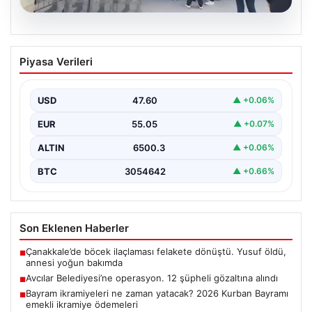
05.08.2026
Avcılar Belediyesi’ne operasyon. 12
Piyasa Verileri
şüpheli gözaltına alındı
USD
47.60
▲ +0.06%
EUR
55.05
▲ +0.07%
ALTIN
6500.3
▲ +0.06%
BTC
3054642
▲ +0.66%
Son Eklenen Haberler
Çanakkale’de böcek ilaçlaması felakete dönüştü. Yusuf öldü,
■
annesi yoğun bakımda
Avcılar Belediyesi’ne operasyon. 12 şüpheli gözaltına alındı
■
Bayram ikramiyeleri ne zaman yatacak? 2026 Kurban Bayramı
■
emekli ikramiye ödemeleri