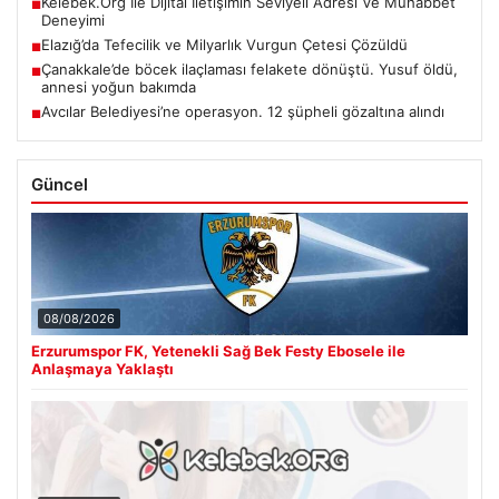
Kelebek.Org İle Dijital İletişimin Seviyeli Adresi Ve Muhabbet
■
Deneyimi
Elazığ’da Tefecilik ve Milyarlık Vurgun Çetesi Çözüldü
■
Çanakkale’de böcek ilaçlaması felakete dönüştü. Yusuf öldü,
■
annesi yoğun bakımda
Avcılar Belediyesi’ne operasyon. 12 şüpheli gözaltına alındı
■
Güncel
08/08/2026
Erzurumspor FK, Yetenekli Sağ Bek Festy Ebosele ile
Anlaşmaya Yaklaştı