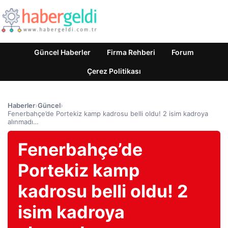
Güncel Haberler
Firma Rehberi
Forum
Çerez Politikası
Haberler
›
Güncel
›
Fenerbahçe’de Portekiz kamp kadrosu belli oldu! 2 isim kadroya
alınmadı…
Fenerbahçe’de
Portekiz kamp
kadrosu belli oldu! 2
isim kadroya