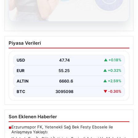
08.08.2026
Kelebek.Org İle Dijital İletişimin Seviyeli
Piyasa Verileri
Adresi Ve Muhabbet Deneyimi
Sanal ortamında insanların kaliteli bir tarzda bağlantı
sağlaması kritik bir önem barındırmaktadır. Halen
USD
47.74
▲ +0.18%
birçok…
EUR
55.25
▲ +0.32%
ALTIN
6660.6
▲ +2.59%
BTC
3095098
▼ -0.30%
Son Eklenen Haberler
Erzurumspor FK, Yetenekli Sağ Bek Festy Ebosele ile
■
Anlaşmaya Yaklaştı