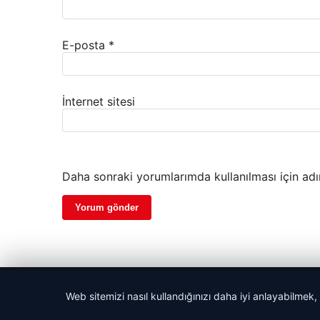
E-posta
*
İnternet sitesi
Daha sonraki yorumlarımda kullanılması için adı
© 2026 Haber Geldi – Gündemden Haberler
Web sitemizi nasıl kullandığınızı daha iyi anlayabilmek,