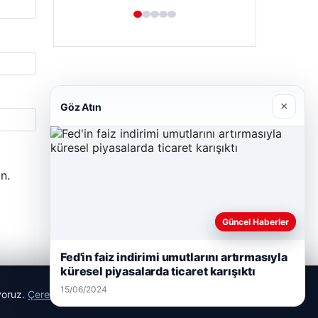
×
Göz Atın
Hastaş Beton
n.
26/05/2026
Güncel Haberler
Fed'in faiz indirimi umutlarını artırmasıyla
küresel piyasalarda ticaret karışıktı
15/06/2024
ıyoruz.
Çerez Politikamız
Reddet
Kabul Et