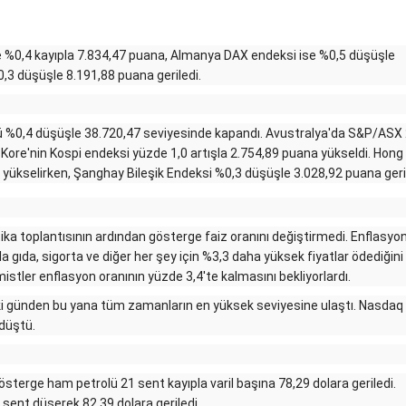
 %0,4 kayıpla 7.834,47 puana, Almanya DAX endeksi ise %0,5 düşüşle
0,3 düşüşle 8.191,88 puana geriledi.
 %0,4 düşüşle 38.720,47 seviyesinde kapandı. Avustralya'da S&P/ASX
 Kore'nin Kospi endeksi yüzde 1,0 artışla 2.754,89 puana yükseldi. Hon
yükselirken, Şanghay Bileşik Endeksi %0,3 düşüşle 3.028,92 puana geril
ika toplantısının ardından gösterge faiz oranını değiştirmedi.
Enflasyonl
sla gıda, sigorta ve diğer her şey için %3,3 daha yüksek fiyatlar ödediğini
stler enflasyon oranının yüzde 3,4'te kalmasını bekliyorlardı.
i günden bu yana tüm zamanların en yüksek seviyesine ulaştı. Nasdaq
düştü.
terge ham petrolü 21 sent kayıpla varil başına 78,29 dolara geriledi.
 sent düşerek 82,39 dolara geriledi.