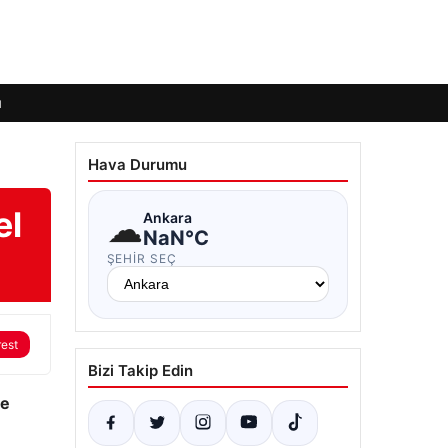
ı
Hava Durumu
el
☁
Ankara
NaN°C
ŞEHIR SEÇ
rest
Bizi Takip Edin
se