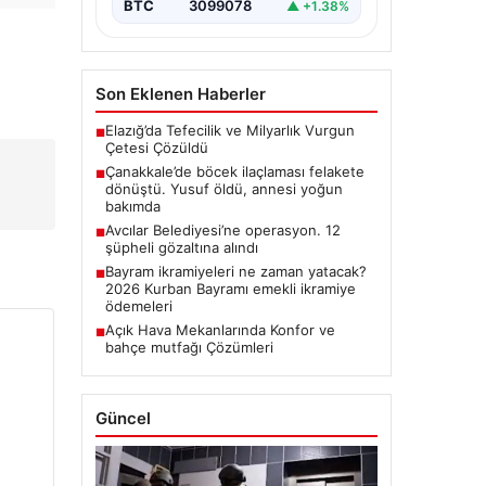
BTC
3099078
▲ +1.38%
Son Eklenen Haberler
Elazığ’da Tefecilik ve Milyarlık Vurgun
■
Çetesi Çözüldü
Çanakkale’de böcek ilaçlaması felakete
■
dönüştü. Yusuf öldü, annesi yoğun
bakımda
Avcılar Belediyesi’ne operasyon. 12
■
şüpheli gözaltına alındı
Bayram ikramiyeleri ne zaman yatacak?
■
2026 Kurban Bayramı emekli ikramiye
ödemeleri
Açık Hava Mekanlarında Konfor ve
■
bahçe mutfağı Çözümleri
Güncel