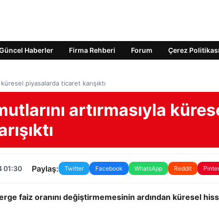
Güncel Haberler
Firma Rehberi
Forum
Çerez Politikas
 küresel piyasalarda ticaret karışıktı
umutlarını artırmasıyla küres
arışıktı
Paylaş:
4 01:30
Twitter
Facebook
WhatsApp
Reddit
Pinte
ge faiz oranını değiştirmemesinin ardından küresel his