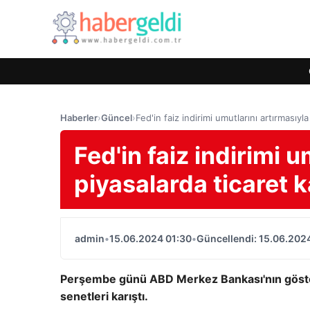
Haberler
›
Güncel
›
Fed'in faiz indirimi umutlarını artırmasıyla
Fed'in faiz indirimi 
piyasalarda ticaret k
admin
•
15.06.2024 01:30
•
Güncellendi: 15.06.202
Perşembe günü ABD Merkez Bankası'nın göster
senetleri karıştı.