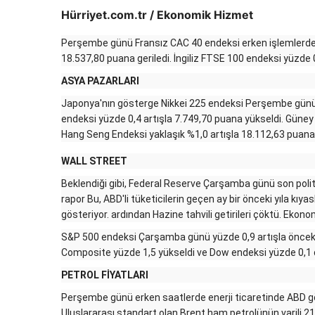
Hürriyet.com.tr / Ekonomik Hizmet
Perşembe günü Fransız CAC 40 endeksi erken işlemlerde
18.537,80 puana geriledi. İngiliz FTSE 100 endeksi yüzde 
ASYA PAZARLARI
Japonya'nın gösterge Nikkei 225 endeksi Perşembe günü
endeksi yüzde 0,4 artışla 7.749,70 puana yükseldi. Güney
Hang Seng Endeksi yaklaşık %1,0 artışla 18.112,63 puana 
WALL STREET
Beklendiği gibi, Federal Reserve Çarşamba günü son polit
rapor
Bu, ABD'li tüketicilerin geçen ay bir önceki yıla kıya
gösteriyor.
ardından Hazine tahvili getirileri çöktü.
Ekonomi
S&P 500 endeksi Çarşamba günü yüzde 0,9 artışla öncek
Composite yüzde 1,5 yükseldi ve Dow endeksi yüzde 0,1 
PETROL FİYATLARI
Perşembe günü erken saatlerde enerji ticaretinde ABD gös
Uluslararası standart olan Brent ham petrolünün varili 21