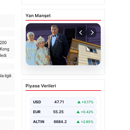
Yan Manşet
 200
g Kong
edi.
06.08.2026
a ilgili
Çanakkale’de böcek
Piyasa Verileri
ilaçlaması felakete
dönüştü. Yusuf öldü,
annesi yoğun bakımda
USD
47.71
▲ +0.17%
EUR
55.25
▲ +0.42%
ALTIN
6684.2
▲ +2.95%