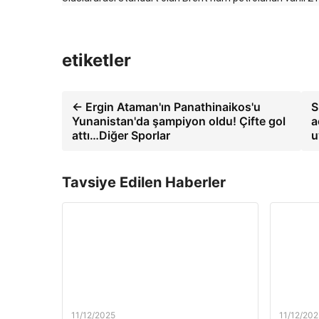
etiketler
← Ergin Ataman'ın Panathinaikos'u
S
Yunanistan'da şampiyon oldu! Çifte gol
a
attı…Diğer Sporlar
u
Tavsiye Edilen Haberler
11/12/2025
11/12/202