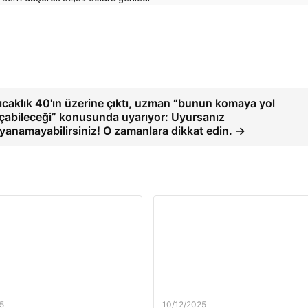
ıcaklık 40'ın üzerine çıktı, uzman “bunun komaya yol
çabileceği” konusunda uyarıyor: Uyursanız
yanamayabilirsiniz! O zamanlara dikkat edin. →
5
10/12/2025