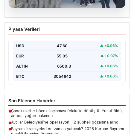
05.08.2026
Avcılar Belediyesi’ne operasyon. 12
Piyasa Verileri
şüpheli gözaltına alındı
USD
47.60
▲ +0.06%
EUR
55.05
▲ +0.07%
ALTIN
6500.3
▲ +0.06%
BTC
3054642
▲ +0.66%
Son Eklenen Haberler
Çanakkale’de böcek ilaçlaması felakete dönüştü. Yusuf öldü,
■
annesi yoğun bakımda
Avcılar Belediyesi’ne operasyon. 12 şüpheli gözaltına alındı
■
Bayram ikramiyeleri ne zaman yatacak? 2026 Kurban Bayramı
■
emekli ikramiye ödemeleri