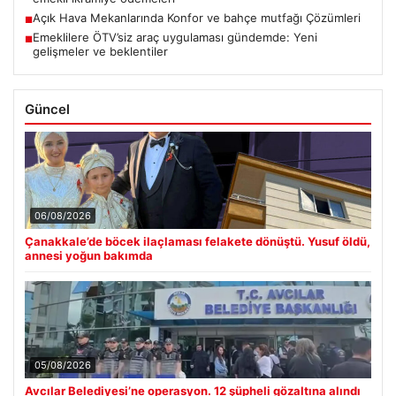
Açık Hava Mekanlarında Konfor ve bahçe mutfağı Çözümleri
■
Emeklilere ÖTV’siz araç uygulaması gündemde: Yeni
■
gelişmeler ve beklentiler
Güncel
06/08/2026
Çanakkale’de böcek ilaçlaması felakete dönüştü. Yusuf öldü,
annesi yoğun bakımda
05/08/2026
Avcılar Belediyesi’ne operasyon. 12 şüpheli gözaltına alındı