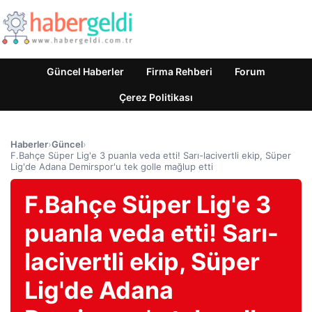
Güncel Haberler
Firma Rehberi
Forum
Çerez Politikası
Haberler
›
Güncel
›
F.Bahçe Süper Lig'e 3 puanla veda etti! Sarı-lacivertli ekip, Süper
Lig'de Adana Demirspor'u tek golle mağlup etti
F.Bahçe Süper Lig'e 3
puanla veda etti! Sarı-
lacivertli ekip, Süper
Lig'de Adana