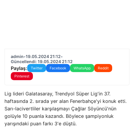
admin
•
19.05.2024 21:12
•
Güncellendi: 19.05.2024 21:12
Paylaş:
Twitter
Facebook
WhatsApp
Reddit
Pinterest
Lig lideri Galatasaray, Trendyol Süper Lig'in 37.
haftasında 2. sırada yer alan Fenerbahçe'yi konuk etti.
Sarı-lacivertliler karşılaşmayı Çağlar Söyüncü'nün
golüyle 10 puanla kazandı. Böylece şampiyonluk
yarışındaki puan farkı 3'e düştü.