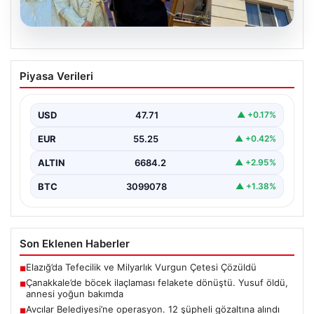
06.08.2026
Çanakkale’de böcek ilaçlaması felakete
Piyasa Verileri
dönüştü. Yusuf öldü, annesi yoğun
bakımda
USD
47.71
▲ +0.17%
EUR
55.25
▲ +0.42%
ALTIN
6684.2
▲ +2.95%
BTC
3099078
▲ +1.38%
Son Eklenen Haberler
Elazığ’da Tefecilik ve Milyarlık Vurgun Çetesi Çözüldü
■
Çanakkale’de böcek ilaçlaması felakete dönüştü. Yusuf öldü,
■
annesi yoğun bakımda
Avcılar Belediyesi’ne operasyon. 12 şüpheli gözaltına alındı
■