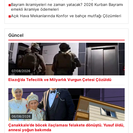
Bayram ikramiyeleri ne zaman yatacak? 2026 Kurban Bayramı
■
emekli ikramiye ödemeleri
Açık Hava Mekanlarında Konfor ve bahçe mutfağı Çözümleri
■
Güncel
07/08/2026
Elazığ’da Tefecilik ve Milyarlık Vurgun Çetesi Çözüldü
06/08/2026
Çanakkale’de böcek ilaçlaması felakete dönüştü. Yusuf öldü,
annesi yoğun bakımda