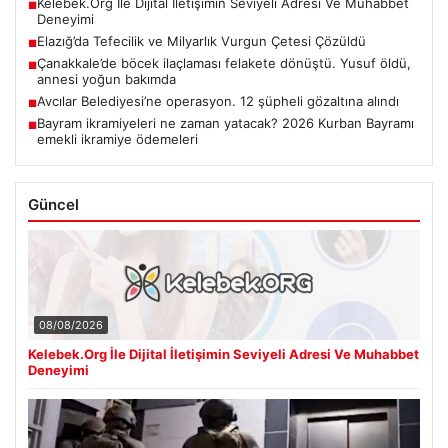
Kelebek.Org İle Dijital İletişimin Seviyeli Adresi Ve Muhabbet
■
Deneyimi
Elazığ’da Tefecilik ve Milyarlık Vurgun Çetesi Çözüldü
■
Çanakkale’de böcek ilaçlaması felakete dönüştü. Yusuf öldü,
■
annesi yoğun bakımda
Avcılar Belediyesi’ne operasyon. 12 şüpheli gözaltına alındı
■
Bayram ikramiyeleri ne zaman yatacak? 2026 Kurban Bayramı
■
emekli ikramiye ödemeleri
Güncel
08/08/2026
Kelebek.Org İle Dijital İletişimin Seviyeli Adresi Ve Muhabbet
Deneyimi