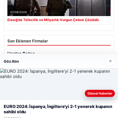
07/08/2026
Elazığ’da Tefecilik ve Milyarlık Vurgun Çetesi Çözüldü
Son Eklenen Firmalar
Hastaş Beton
26/05/2026
×
Göz Atın
Güncel Haberler
Web sitemizi nasıl kullandığınızı daha iyi anlayabilmek,
© 2026 Haber Geldi – Gündemden Haberler
deneyiminizi kişiselleştirmek ve geliştirmek amacıyla çerezler
EURO 2024: İspanya, İngiltere'yi 2-1 yenerek kupanın
kullanıyoruz.
Çerez Politikamız
Yeminli Tercüme Bürosu
|
Malta Dil Okulu
|
sahibi oldu
Reddet
Kabul Et
lemagrup.com.tr