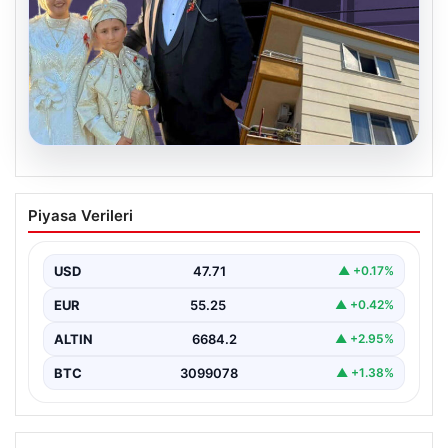
06.08.2026
Çanakkale’de böcek ilaçlaması felakete
Piyasa Verileri
dönüştü. Yusuf öldü, annesi yoğun
bakımda
USD
47.71
▲ +0.17%
EUR
55.25
▲ +0.42%
ALTIN
6684.2
▲ +2.95%
BTC
3099078
▲ +1.38%