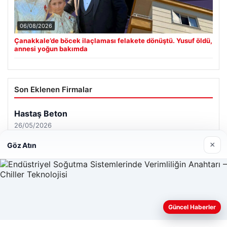
06/08/2026
Çanakkale’de böcek ilaçlaması felakete dönüştü. Yusuf öldü,
annesi yoğun bakımda
Son Eklenen Firmalar
Hastaş Beton
26/05/2026
×
Göz Atın
© 2026 Haber Geldi – Gündemden Haberler
Güncel Haberler
Web sitemizi nasıl kullandığınızı daha iyi anlayabilmek,
Yeminli Tercüme Bürosu
|
Malta Dil Okulu
|
deneyiminizi kişiselleştirmek ve geliştirmek amacıyla çerezler