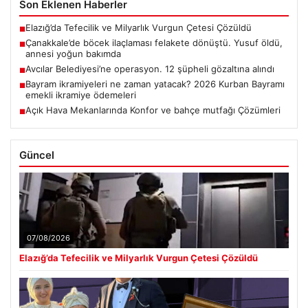
Son Eklenen Haberler
Elazığ’da Tefecilik ve Milyarlık Vurgun Çetesi Çözüldü
■
Çanakkale’de böcek ilaçlaması felakete dönüştü. Yusuf öldü,
■
annesi yoğun bakımda
Avcılar Belediyesi’ne operasyon. 12 şüpheli gözaltına alındı
■
Bayram ikramiyeleri ne zaman yatacak? 2026 Kurban Bayramı
■
emekli ikramiye ödemeleri
Açık Hava Mekanlarında Konfor ve bahçe mutfağı Çözümleri
■
Güncel
07/08/2026
Elazığ’da Tefecilik ve Milyarlık Vurgun Çetesi Çözüldü