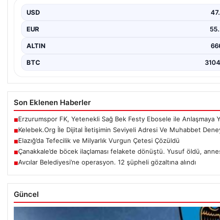
USD
47
EUR
55
ALTIN
66
BTC
310
Son Eklenen Haberler
Erzurumspor FK, Yetenekli Sağ Bek Festy Ebosele ile Anlaşmaya Y
■
Kelebek.Org İle Dijital İletişimin Seviyeli Adresi Ve Muhabbet Dene
■
Elazığ’da Tefecilik ve Milyarlık Vurgun Çetesi Çözüldü
■
Çanakkale’de böcek ilaçlaması felakete dönüştü. Yusuf öldü, ann
■
Avcılar Belediyesi’ne operasyon. 12 şüpheli gözaltına alındı
■
Güncel