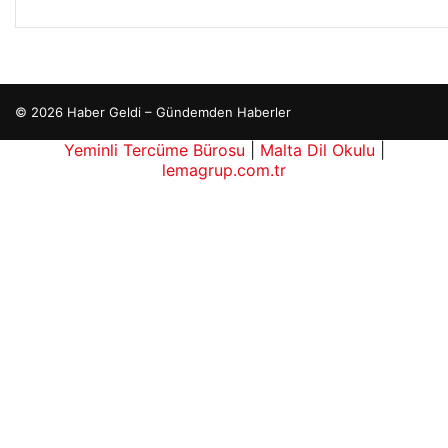
© 2026 Haber Geldi – Gündemden Haberler
ber siteleri
Yeminli Tercüme Bürosu
|
Malta Dil Okulu
|
lemagrup.com.tr
b
tep escort
tep escort
tep escort
tep escort
tep escort
erbahis
erbahis
betcio