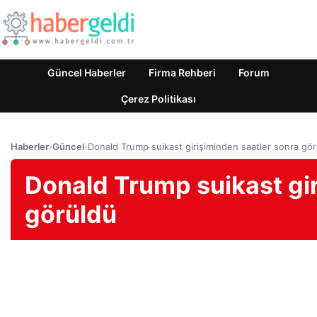
Güncel Haberler
Firma Rehberi
Forum
Çerez Politikası
Haberler
›
Güncel
›
Donald Trump suikast girişiminden saatler sonra gö
Donald Trump suikast gir
görüldü