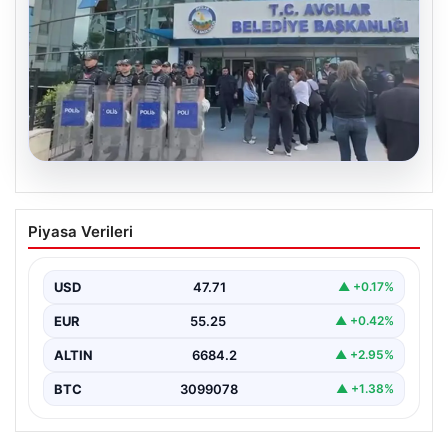
05.08.2026
Avcılar Belediyesi’ne operasyon. 12
Piyasa Verileri
şüpheli gözaltına alındı
USD
47.71
▲ +0.17%
EUR
55.25
▲ +0.42%
ALTIN
6684.2
▲ +2.95%
BTC
3099078
▲ +1.38%