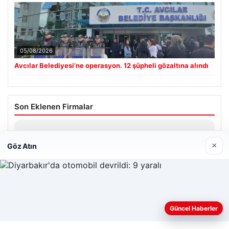
05/08/2026
Avcılar Belediyesi’ne operasyon. 12 şüpheli gözaltına alındı
Son Eklenen Firmalar
Hastaş Beton
26/05/2026
×
Göz Atın
Web sitemizi nasıl kullandığınızı daha iyi anlayabilmek,
Güncel Haberler
deneyiminizi kişiselleştirmek ve geliştirmek amacıyla çerezler
© 2026 Haber Geldi – Gündemden Haberler
kullanıyoruz.
Çerez Politikamız