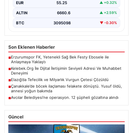
EUR
55.25
▲ +0.32%
ALTIN
6660.6
▲ +2.59%
BTC
3095098
▼ -0.30%
Son Eklenen Haberler
Erzurumspor FK, Yetenekli Sağ Bek Festy Ebosele ile
■
Anlaşmaya Yaklaştı
Kelebek.Org İle Dijital İletişimin Seviyeli Adresi Ve Muhabbet
■
Deneyimi
Elazığ’da Tefecilik ve Milyarlık Vurgun Çetesi Çözüldü
■
Çanakkale’de böcek ilaçlaması felakete dönüştü. Yusuf öldü,
■
annesi yoğun bakımda
Avcılar Belediyesi’ne operasyon. 12 şüpheli gözaltına alındı
■
Güncel