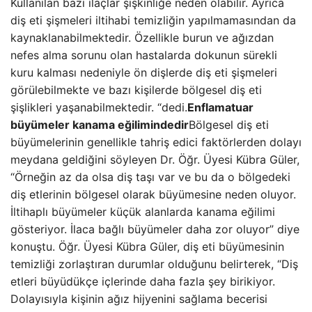
Kullanılan bazı ilaçlar şişkinliğe neden olabilir. Ayrıca
diş eti şişmeleri iltihabi temizliğin yapılmamasından da
kaynaklanabilmektedir. Özellikle burun ve ağızdan
nefes alma sorunu olan hastalarda dokunun sürekli
kuru kalması nedeniyle ön dişlerde diş eti şişmeleri
görülebilmekte ve bazı kişilerde bölgesel diş eti
şişlikleri yaşanabilmektedir. “dedi.
Enflamatuar
büyümeler kanama eğilimindedir
Bölgesel diş eti
büyümelerinin genellikle tahriş edici faktörlerden dolayı
meydana geldiğini söyleyen Dr. Öğr. Üyesi Kübra Güler,
“Örneğin az da olsa diş taşı var ve bu da o bölgedeki
diş etlerinin bölgesel olarak büyümesine neden oluyor.
İltihaplı büyümeler küçük alanlarda kanama eğilimi
gösteriyor. İlaca bağlı büyümeler daha zor oluyor” diye
konuştu. Öğr. Üyesi Kübra Güler, diş eti büyümesinin
temizliği zorlaştıran durumlar olduğunu belirterek, “Diş
etleri büyüdükçe içlerinde daha fazla şey birikiyor.
Dolayısıyla kişinin ağız hijyenini sağlama becerisi