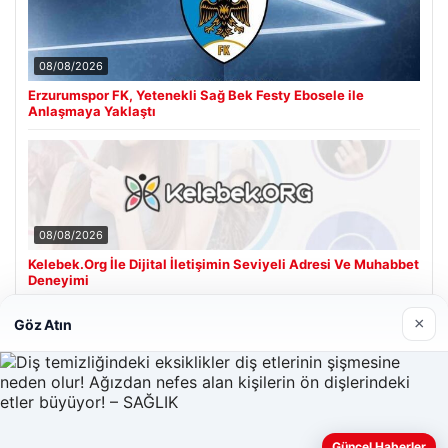
08/08/2026
Erzurumspor FK, Yetenekli Sağ Bek Festy Ebosele ile
Anlaşmaya Yaklaştı
08/08/2026
Kelebek.Org İle Dijital İletişimin Seviyeli Adresi Ve Muhabbet
Deneyimi
×
Göz Atın
Son Eklenen Firmalar
Hastaş Beton
26/05/2026
Güncel Haberler