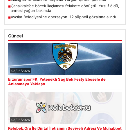
Çanakkale’de böcek ilaçlaması felakete dönüştü. Yusuf öldü,
■
annesi yoğun bakımda
Avcılar Belediyesi’ne operasyon. 12 şüpheli gözaltına alındı
■
Güncel
08/08/2026
Erzurumspor FK, Yetenekli Sağ Bek Festy Ebosele ile
Anlaşmaya Yaklaştı
08/08/2026
Kelebek.Org İle Dijital İletişimin Seviyeli Adresi Ve Muhabbet