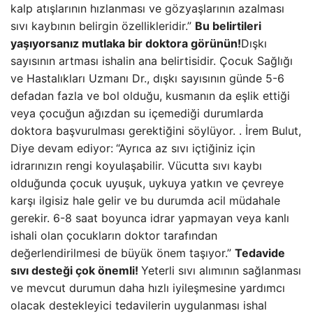
kalp atışlarının hızlanması ve gözyaşlarının azalması
sıvı kaybının belirgin özellikleridir.”
Bu belirtileri
yaşıyorsanız mutlaka bir doktora görünün!
Dışkı
sayısının artması ishalin ana belirtisidir. Çocuk Sağlığı
ve Hastalıkları Uzmanı Dr., dışkı sayısının günde 5-6
defadan fazla ve bol olduğu, kusmanın da eşlik ettiği
veya çocuğun ağızdan su içemediği durumlarda
doktora başvurulması gerektiğini söylüyor. . İrem Bulut,
Diye devam ediyor:
“Ayrıca az sıvı içtiğiniz için
idrarınızın rengi koyulaşabilir. Vücutta sıvı kaybı
olduğunda çocuk uyuşuk, uykuya yatkın ve çevreye
karşı ilgisiz hale gelir ve bu durumda acil müdahale
gerekir. 6-8 saat boyunca idrar yapmayan veya kanlı
ishali olan çocukların doktor tarafından
değerlendirilmesi de büyük önem taşıyor.”
Tedavide
sıvı desteği çok önemli!
Yeterli sıvı alımının sağlanması
ve mevcut durumun daha hızlı iyileşmesine yardımcı
olacak destekleyici tedavilerin uygulanması ishal