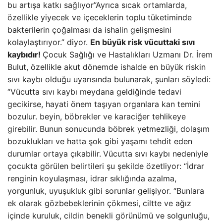
bu artışa katkı sağlıyor”Ayrıca sıcak ortamlarda,
özellikle yiyecek ve içeceklerin toplu tüketiminde
bakterilerin çoğalması da ishalin gelişmesini
kolaylaştırıyor.” diyor.
En büyük risk vücuttaki sıvı
kaybıdır!
Çocuk Sağlığı ve Hastalıkları Uzmanı Dr. İrem
Bulut, özellikle akut dönemde ishalde en büyük riskin
sıvı kaybı olduğu uyarısında bulunarak, şunları söyledi:
“Vücutta sıvı kaybı meydana geldiğinde tedavi
gecikirse, hayati önem taşıyan organlara kan temini
bozulur. beyin, böbrekler ve karaciğer tehlikeye
girebilir. Bunun sonucunda böbrek yetmezliği, dolaşım
bozuklukları ve hatta şok gibi yaşamı tehdit eden
durumlar ortaya çıkabilir.
Vücutta sıvı kaybı nedeniyle
çocukta görülen belirtileri şu şekilde özetliyor: “İdrar
renginin koyulaşması, idrar sıklığında azalma,
yorgunluk, uyuşukluk gibi sorunlar gelişiyor. “Bunlara
ek olarak gözbebeklerinin çökmesi, ciltte ve ağız
içinde kuruluk, cildin benekli görünümü ve solgunluğu,