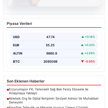
08.08.2026
Kelebek.Org İle Dijital İletişimin Seviyeli
Piyasa Verileri
Adresi Ve Muhabbet Deneyimi
Sanal ortamında insanların kaliteli bir tarzda bağlantı
sağlaması kritik bir önem barındırmaktadır. Halen
USD
47.74
▲ +0.18%
birçok…
EUR
55.25
▲ +0.32%
ALTIN
6660.6
▲ +2.59%
BTC
3095098
▼ -0.30%
Son Eklenen Haberler
Erzurumspor FK, Yetenekli Sağ Bek Festy Ebosele ile
■
Anlaşmaya Yaklaştı
Kelebek.Org İle Dijital İletişimin Seviyeli Adresi Ve Muhabbet
■
Deneyimi
Elazığ’da Tefecilik ve Milyarlık Vurgun Çetesi Çözüldü
■