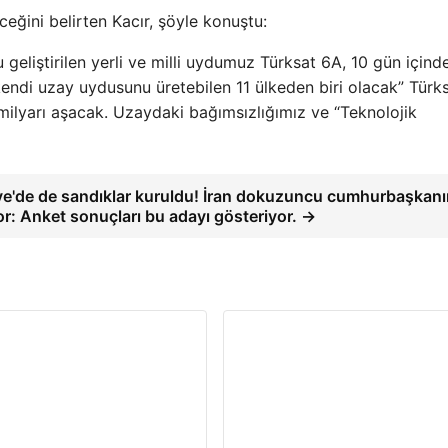
ğini belirten Kacır, şöyle konuştu:
 geliştirilen yerli ve milli uydumuz Türksat 6A, 10 gün içind
 kendi uzay uydusunu üretebilen 11 ülkeden biri olacak” Türk
 milyarı aşacak. Uzaydaki bağımsızlığımız ve “Teknolojik
ye'de de sandıklar kuruldu! İran dokuzuncu cumhurbaşkanı
or: Anket sonuçları bu adayı gösteriyor. →