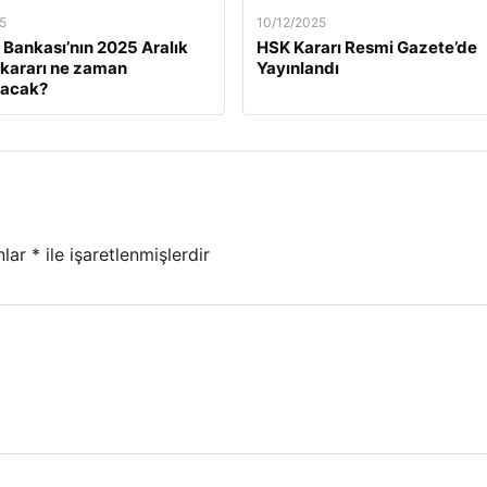
5
10/12/2025
Bankası’nın 2025 Aralık
HSK Kararı Resmi Gazete’de
z kararı ne zaman
Yayınlandı
lacak?
nlar
*
ile işaretlenmişlerdir