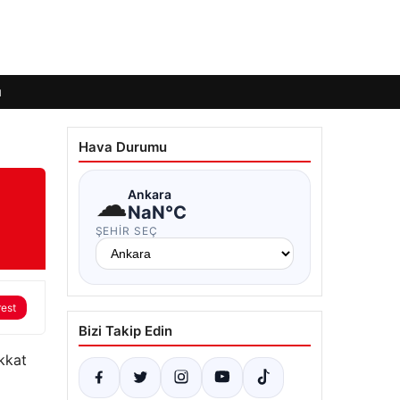
ı
Hava Durumu
☁
Ankara
NaN°C
ŞEHIR SEÇ
rest
Bizi Takip Edin
kkat