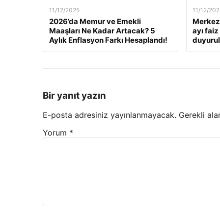
11/12/2025
11/12/202
2026’da Memur ve Emekli
Merkez 
Maaşları Ne Kadar Artacak? 5
ayı fai
Aylık Enflasyon Farkı Hesaplandı!
duyuru
Bir yanıt yazın
E-posta adresiniz yayınlanmayacak.
Gerekli ala
Yorum
*