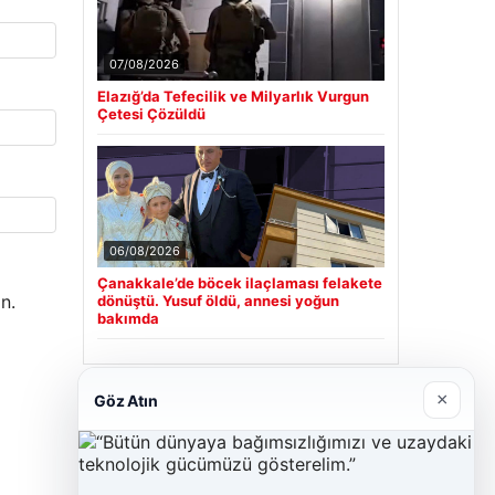
07/08/2026
Elazığ’da Tefecilik ve Milyarlık Vurgun
Çetesi Çözüldü
06/08/2026
Çanakkale’de böcek ilaçlaması felakete
n.
dönüştü. Yusuf öldü, annesi yoğun
bakımda
×
Göz Atın
Son Eklenen Firmalar
Cengiz Sigorta
23/06/2026