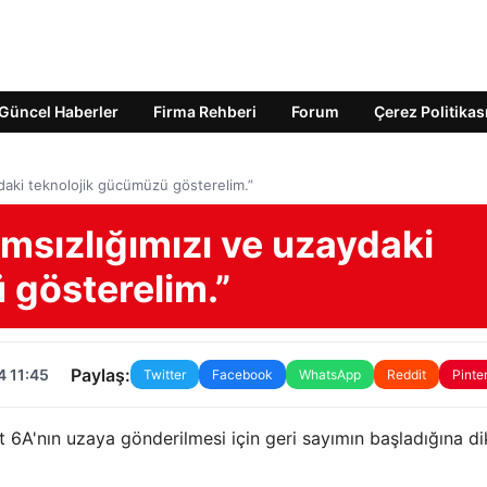
Güncel Haberler
Firma Rehberi
Forum
Çerez Politikas
daki teknolojik gücümüzü gösterelim.”
msızlığımızı ve uzaydaki
 gösterelim.”
Paylaş:
4 11:45
Twitter
Facebook
WhatsApp
Reddit
Pinte
 6A'nın uzaya gönderilmesi için geri sayımın başladığına di