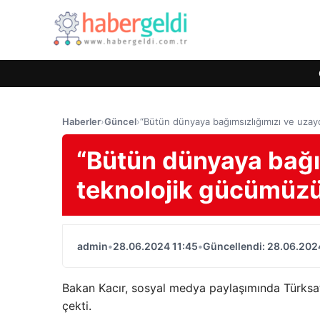
Haberler
›
Güncel
›
“Bütün dünyaya bağımsızlığımızı ve uzay
“Bütün dünyaya bağı
teknolojik gücümüzü
admin
•
28.06.2024 11:45
•
Güncellendi: 28.06.202
Bakan Kacır, sosyal medya paylaşımında Türksat
çekti.