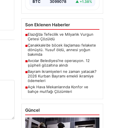
BTC
3099078
▲ +1.38%
Son Eklenen Haberler
Elazığ’da Tefecilik ve Milyarlık Vurgun
■
Çetesi Çözüldü
Çanakkale’de böcek ilaçlaması felakete
■
dönüştü. Yusuf öldü, annesi yoğun
bakımda
Avcılar Belediyesi’ne operasyon. 12
■
şüpheli gözaltına alındı
Bayram ikramiyeleri ne zaman yatacak?
■
2026 Kurban Bayramı emekli ikramiye
ödemeleri
Açık Hava Mekanlarında Konfor ve
■
bahçe mutfağı Çözümleri
Güncel