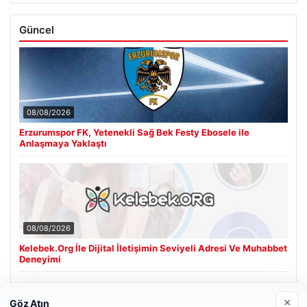
Güncel
08/08/2026
Erzurumspor FK, Yetenekli Sağ Bek Festy Ebosele ile
Anlaşmaya Yaklaştı
08/08/2026
Kelebek.Org İle Dijital İletişimin Seviyeli Adresi Ve Muhabbet
Deneyimi
×
Göz Atın