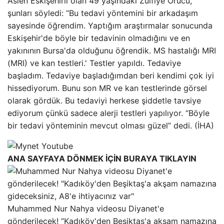
Aslen Eskişehirli olan 49 yaşındaki Zülfiye Örücü,
şunları söyledi: “Bu tedavi yöntemini bir arkadaşım
sayesinde öğrendim. Yaptığım araştırmalar sonucunda
Eskişehir'de böyle bir tedavinin olmadığını ve en
yakınının Bursa'da olduğunu öğrendik. MS hastalığı MRI
(MRI) ve kan testleri.' Testler yapıldı. Tedaviye
başladım. Tedaviye başladığımdan beri kendimi çok iyi
hissediyorum. Bunu son MR ve kan testlerinde görsel
olarak gördük. Bu tedaviyi herkese şiddetle tavsiye
ediyorum çünkü sadece alerji testleri yapılıyor. “Böyle
bir tedavi yönteminin mevcut olması güzel” dedi. (İHA)
ANA SAYFAYA DÖNMEK İÇİN BURAYA TIKLAYIN
Muhammed Nur Nahya videosu Diyanet'e
gönderilecek! “Kadıköy'den Beşiktaş'a akşam namazına