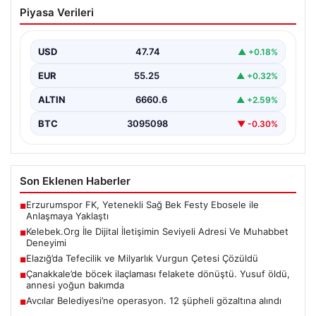
Kelebek.Org İle Dijital İletişimin Seviyeli
Piyasa Verileri
Adresi Ve Muhabbet Deneyimi
Sanal ortamında insanların kaliteli bir tarzda bağlantı
sağlaması kritik bir önem barındırmaktadır. Halen
USD
47.74
▲ +0.18%
birçok…
EUR
55.25
▲ +0.32%
ALTIN
6660.6
▲ +2.59%
BTC
3095098
▼ -0.30%
Son Eklenen Haberler
Erzurumspor FK, Yetenekli Sağ Bek Festy Ebosele ile
■
Anlaşmaya Yaklaştı
Kelebek.Org İle Dijital İletişimin Seviyeli Adresi Ve Muhabbet
■
Deneyimi
Elazığ’da Tefecilik ve Milyarlık Vurgun Çetesi Çözüldü
■
Çanakkale’de böcek ilaçlaması felakete dönüştü. Yusuf öldü,
■
annesi yoğun bakımda
Avcılar Belediyesi’ne operasyon. 12 şüpheli gözaltına alındı
■