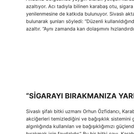
azaltıyor. Acı tadıyla bilinen karabaş otu, sigara
yenilenmesine de katkıda bulunuyor. Sivaslı ak
bulunarak şunları söyledi: “Düzenli kullanıldığı
azaltır. “Aynı zamanda kan dolaşımını hızlandırdı
“SİGARAYI BIRAKMANIZA YAR
Sivaslı şifalı bitki uzmanı Orhun Özfidancı, Kara
akciğerleri temizlediğini ve bağışıklık sistemini
algınlığında kullanılan ve bağışıklığımızı güçle
bırakmak için faydalıdır.” Bu bir bitki çayı. Kara