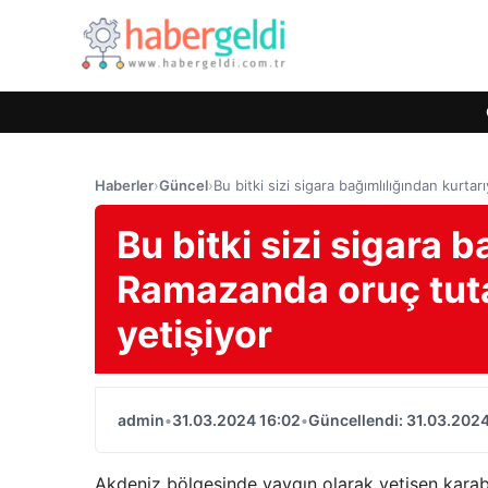
Haberler
›
Güncel
›
Bu bitki sizi sigara bağımlılığından kurt
Bu bitki sizi sigara 
Ramazanda oruç tuta
yetişiyor
admin
•
31.03.2024 16:02
•
Güncellendi: 31.03.2024
Akdeniz bölgesinde yaygın olarak yetişen karaba