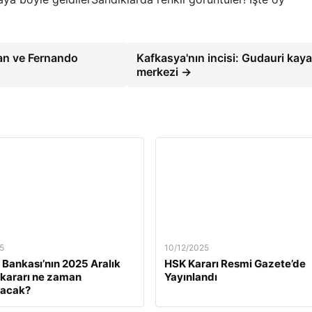
ran ve Fernando
Kafkasya'nın incisi: Gudauri kay
merkezi →
5
10/12/2025
Bankası’nın 2025 Aralık
HSK Kararı Resmi Gazete’de
z kararı ne zaman
Yayınlandı
lacak?