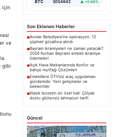
BTC
3054642
▲ +0.66%
 için
Son Eklenen Haberler
mesi
Avcılar Belediyesi’ne operasyon. 12
■
şüpheli gözaltına alındı
ler ve
Bayram ikramiyeleri ne zaman yatacak?
■
2026 Kurban Bayramı emekli ikramiye
la
ödemeleri
Açık Hava Mekanlarında Konfor ve
 gibi
■
bahçe mutfağı Çözümleri
Emeklilere ÖTV’siz araç uygulaması
■
gündemde: Yeni gelişmeler ve
beklentiler
Klasik lezzetin en özel hali: Çölyak
■
dostu glütensiz lahmacun tarifi
 bunu
Güncel