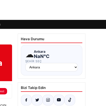
ı
Hava Durumu
☁
Ankara
NaN°C
a
ŞEHIR SEÇ
Bizi Takip Edin
rest
cını