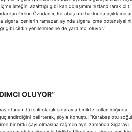
 içme isteğini azalttığı gibi kan dolaşımını hızlandırarak cilt
tarlardan Orhun Özfidancı, Karabaş otu hakkında açıklamala
nda sigara içenlerin ramazan ayında sigara içme potansiyelini
ğı gibi cildin yenilenmesine de yardımcı oluyor.”
DIMCI OLUYOR”
baş otunun düzenli olarak sigarayla birlikte kullanıldığında
 güçlendirdiğini belirterek, şöyle konuştu: “Karabaş otu soğu
ndiren bir bitki çayı olmasına rağmen aynı zamanda Sigarayı
baş otu mutlaka sigarayla birlikte tüketilmeli, sigara içen kişi