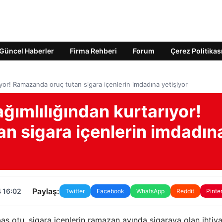
Güncel Haberler
Firma Rehberi
Forum
Çerez Politikas
arıyor! Ramazanda oruç tutan sigara içenlerin imdadına yetişiyor
bağımlılığından kurtarıyor!
n sigara içenlerin imdadın
Paylaş:
 16:02
Twitter
Facebook
WhatsApp
Reddit
Pinte
ş otu, sigara içenlerin ramazan ayında sigaraya olan ihtiya