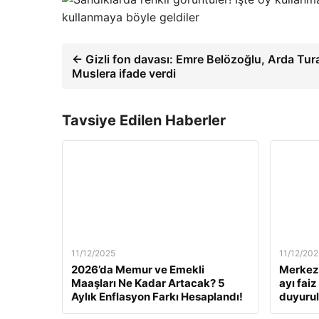
kullanmaya böyle geldiler
← Gizli fon davası: Emre Belözoğlu, Arda Tu
Muslera ifade verdi
Tavsiye Edilen Haberler
11/12/2025
11/12/202
2026’da Memur ve Emekli
Merkez 
Maaşları Ne Kadar Artacak? 5
ayı fai
Aylık Enflasyon Farkı Hesaplandı!
duyuru