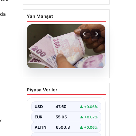
rda
Yan Manşet
05.08.2026
Bayram ikramiyeleri ne
Piyasa Verileri
zaman yatacak? 2026
Kurban Bayramı emekli
ikramiye ödemeleri
USD
47.60
▲ +0.06%
EUR
55.05
▲ +0.07%
k
ALTIN
6500.3
▲ +0.06%